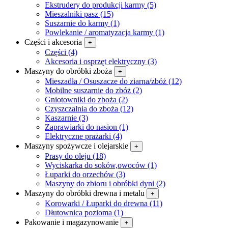
Ekstrudery do produkcji karmy (5)
Mieszalniki pasz (15)
Suszarnie do karmy (1)
Powlekanie / aromatyzacja karmy (1)
Części i akcesoria
+
Części (4)
Akcesoria i osprzęt elektryczny (3)
Maszyny do obróbki zboża
+
Mieszadła / Osuszacze do ziarna/zbóż (12)
Mobilne suszarnie do zbóż (2)
Gniotowniki do zboża (2)
Czyszczalnia do zboża (12)
Kaszarnie (3)
Zaprawiarki do nasion (1)
Elektryczne prażarki (4)
Maszyny spożywcze i olejarskie
+
Prasy do oleju (18)
Wyciskarka do soków,owoców (1)
Łuparki do orzechów (3)
Maszyny do zbioru i obróbki dyni (2)
Maszyny do obróbki drewna i metalu
+
Korowarki / Łuparki do drewna (11)
Dłutownica pozioma (1)
Pakowanie i magazynowanie
+