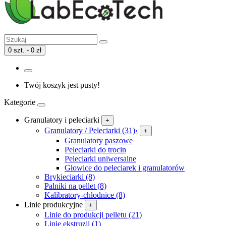
0 szt. - 0 zł
Twój koszyk jest pusty!
Kategorie
Granulatory i peleciarki
+
Granulatory / Peleciarki (31)
›
+
Granulatory paszowe
Peleciarki do trocin
Peleciarki uniwersalne
Głowice do peleciarek i granulatorów
Brykieciarki (8)
Palniki na pellet (8)
Kalibratory-chłodnice (8)
Linie produkcyjne
+
Linie do produkcji pelletu (21)
Linie ekstruzji (1)