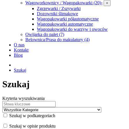
Wagoworkownicy / Wagopakowarki (20)
›
+
Zgrzewarki / Zszywarki
Dozowniki ślimakowe
Wagopakowarki półautomatyczne
Wagopakowarki automatyczne
Wagopakowarki do warzyw i owoców
Owijarka do palet (7)
Belownica/Prasa do makulatury (4)
O nas
Kontakt
Blog
Szukaj
Szukaj
Kryteria wyszukiwania
Szukaj w podkategoriach
Szukaj w opisie produktu