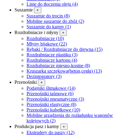
Linie do tłoczenia oleju (4)
Suszarnie
+
Suszarnie do trocin (8)
Mobilne suszarnie do zbóż (2)
Suszarnie do karmy (1)
Rozdrabniacze i młyny
+
Rozdrabniacze (10)
Młyny bijakowe (22)
Rębaki / Rozdrabniacze do drewna (15)
Rozdrabniacze plastiku (3)
Rozdrabniacze kartonu (4)
Rozdrabniacze mięsno-kostne (8)
Kruszarka szczękowa(beton,cegła) (13)
Dezintegra­tory (3)
Przenośniki
+
Podajniki ślimakowe (14)
Przenośniki taśmowe (6)
Przenośniki pneumatyczne (3)
Przenośniki elastyczne (8)
Przenośniki kubełkowe (10)
Mobilne urządzenia do rozładunku wagonów
kolejowych (2)
Produkcja pasz i karmy
+
Ekstrudery do paszy (12)