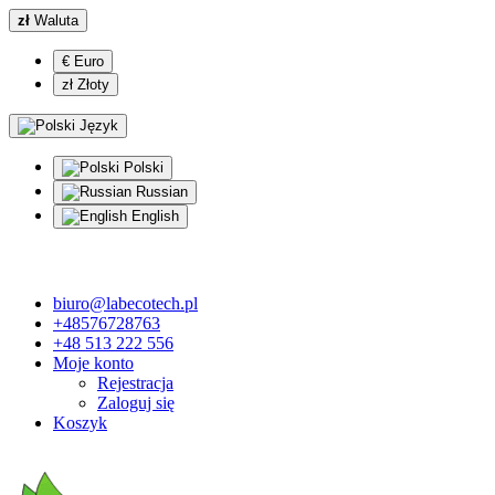
zł
Waluta
€ Euro
zł Złoty
Język
Polski
Russian
English
biuro@labecotech.pl
+48576728763
+48 513 222 556
Moje konto
Rejestracja
Zaloguj się
Koszyk