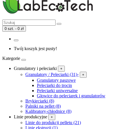
0 szt. - 0 zł
Twój koszyk jest pusty!
Kategorie
Granulatory i peleciarki
+
Granulatory / Peleciarki (31)
›
+
Granulatory paszowe
Peleciarki do trocin
Peleciarki uniwersalne
Głowice do peleciarek i granulatorów
Brykieciarki (8)
Palniki na pellet (8)
Kalibratory-chłodnice (8)
Linie produkcyjne
+
Linie do produkcji pelletu (21)
Linie ekstruzji (1)