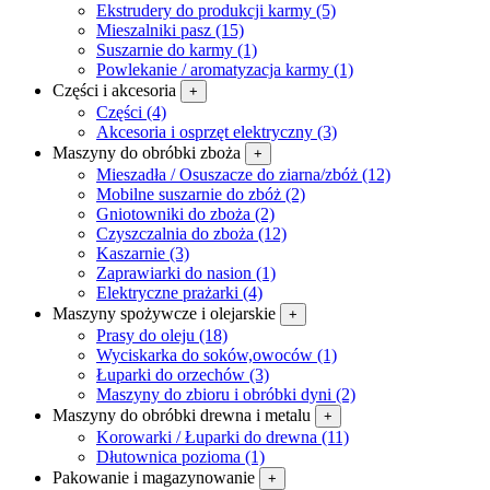
Ekstrudery do produkcji karmy (5)
Mieszalniki pasz (15)
Suszarnie do karmy (1)
Powlekanie / aromatyzacja karmy (1)
Części i akcesoria
+
Części (4)
Akcesoria i osprzęt elektryczny (3)
Maszyny do obróbki zboża
+
Mieszadła / Osuszacze do ziarna/zbóż (12)
Mobilne suszarnie do zbóż (2)
Gniotowniki do zboża (2)
Czyszczalnia do zboża (12)
Kaszarnie (3)
Zaprawiarki do nasion (1)
Elektryczne prażarki (4)
Maszyny spożywcze i olejarskie
+
Prasy do oleju (18)
Wyciskarka do soków,owoców (1)
Łuparki do orzechów (3)
Maszyny do zbioru i obróbki dyni (2)
Maszyny do obróbki drewna i metalu
+
Korowarki / Łuparki do drewna (11)
Dłutownica pozioma (1)
Pakowanie i magazynowanie
+