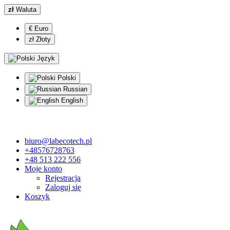
zł
Waluta
€ Euro
zł Złoty
Język
Polski
Russian
English
biuro@labecotech.pl
+48576728763
+48 513 222 556
Moje konto
Rejestracja
Zaloguj się
Koszyk