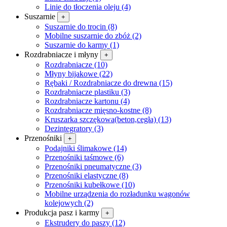
Linie do tłoczenia oleju (4)
Suszarnie
+
Suszarnie do trocin (8)
Mobilne suszarnie do zbóż (2)
Suszarnie do karmy (1)
Rozdrabniacze i młyny
+
Rozdrabniacze (10)
Młyny bijakowe (22)
Rębaki / Rozdrabniacze do drewna (15)
Rozdrabniacze plastiku (3)
Rozdrabniacze kartonu (4)
Rozdrabniacze mięsno-kostne (8)
Kruszarka szczękowa(beton,cegła) (13)
Dezintegra­tory (3)
Przenośniki
+
Podajniki ślimakowe (14)
Przenośniki taśmowe (6)
Przenośniki pneumatyczne (3)
Przenośniki elastyczne (8)
Przenośniki kubełkowe (10)
Mobilne urządzenia do rozładunku wagonów
kolejowych (2)
Produkcja pasz i karmy
+
Ekstrudery do paszy (12)