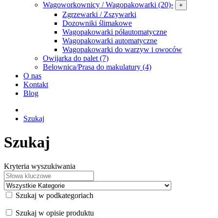
Wagoworkownicy / Wagopakowarki (20)
›
+
Zgrzewarki / Zszywarki
Dozowniki ślimakowe
Wagopakowarki półautomatyczne
Wagopakowarki automatyczne
Wagopakowarki do warzyw i owoców
Owijarka do palet (7)
Belownica/Prasa do makulatury (4)
O nas
Kontakt
Blog
Szukaj
Szukaj
Kryteria wyszukiwania
Szukaj w podkategoriach
Szukaj w opisie produktu