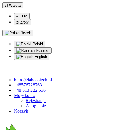
zł
Waluta
€ Euro
zł Złoty
Język
Polski
Russian
English
biuro@labecotech.pl
+48576728763
+48 513 222 556
Moje konto
Rejestracja
Zaloguj się
Koszyk