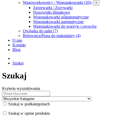
Wagoworkownicy / Wagopakowarki (20)
›
+
Zgrzewarki / Zszywarki
Dozowniki ślimakowe
Wagopakowarki półautomatyczne
Wagopakowarki automatyczne
Wagopakowarki do warzyw i owoców
Owijarka do palet (7)
Belownica/Prasa do makulatury (4)
O nas
Kontakt
Blog
Szukaj
Szukaj
Kryteria wyszukiwania
Szukaj w podkategoriach
Szukaj w opisie produktu