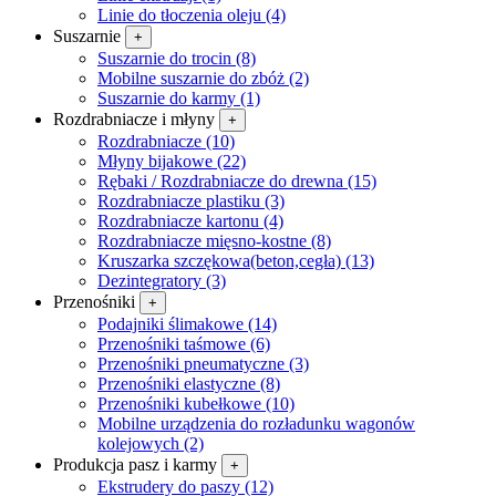
Linie do tłoczenia oleju (4)
Suszarnie
+
Suszarnie do trocin (8)
Mobilne suszarnie do zbóż (2)
Suszarnie do karmy (1)
Rozdrabniacze i młyny
+
Rozdrabniacze (10)
Młyny bijakowe (22)
Rębaki / Rozdrabniacze do drewna (15)
Rozdrabniacze plastiku (3)
Rozdrabniacze kartonu (4)
Rozdrabniacze mięsno-kostne (8)
Kruszarka szczękowa(beton,cegła) (13)
Dezintegra­tory (3)
Przenośniki
+
Podajniki ślimakowe (14)
Przenośniki taśmowe (6)
Przenośniki pneumatyczne (3)
Przenośniki elastyczne (8)
Przenośniki kubełkowe (10)
Mobilne urządzenia do rozładunku wagonów
kolejowych (2)
Produkcja pasz i karmy
+
Ekstrudery do paszy (12)