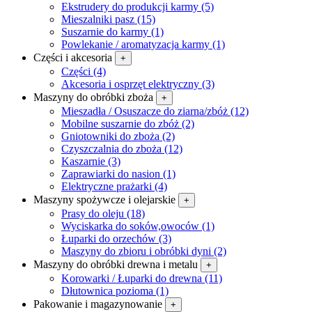
Ekstrudery do produkcji karmy (5)
Mieszalniki pasz (15)
Suszarnie do karmy (1)
Powlekanie / aromatyzacja karmy (1)
Części i akcesoria
+
Części (4)
Akcesoria i osprzęt elektryczny (3)
Maszyny do obróbki zboża
+
Mieszadła / Osuszacze do ziarna/zbóż (12)
Mobilne suszarnie do zbóż (2)
Gniotowniki do zboża (2)
Czyszczalnia do zboża (12)
Kaszarnie (3)
Zaprawiarki do nasion (1)
Elektryczne prażarki (4)
Maszyny spożywcze i olejarskie
+
Prasy do oleju (18)
Wyciskarka do soków,owoców (1)
Łuparki do orzechów (3)
Maszyny do zbioru i obróbki dyni (2)
Maszyny do obróbki drewna i metalu
+
Korowarki / Łuparki do drewna (11)
Dłutownica pozioma (1)
Pakowanie i magazynowanie
+