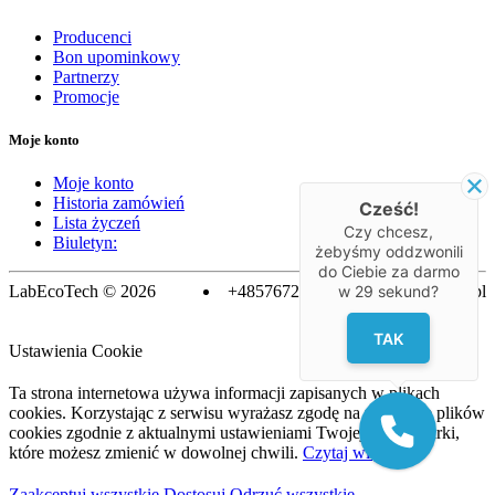
Producenci
Bon upominkowy
Partnerzy
Promocje
Moje konto
Moje konto
Historia zamówień
Cześć!
Lista życzeń
Czy chcesz,
Biuletyn:
żebyśmy oddzwonili
do Ciebie za darmo
LabEcoTech © 2026
+48576728763
biuro@labecotech.pl
w
29
sekund?
TAK
Ustawienia Cookie
Ta strona internetowa używa informacji zapisanych w plikach
cookies. Korzystając z serwisu wyrażasz zgodę na używanie plików
cookies zgodnie z aktualnymi ustawieniami Twojej przeglądarki,
które możesz zmienić w dowolnej chwili.
Czytaj więcej
Zaakceptuj wszystkie
Dostosuj
Odrzuć wszystkie