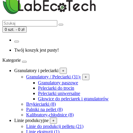
0 szt. - 0 zł
Twój koszyk jest pusty!
Kategorie
Granulatory i peleciarki
+
Granulatory / Peleciarki (31)
›
+
Granulatory paszowe
Peleciarki do trocin
Peleciarki uniwersalne
Głowice do peleciarek i granulatorów
Brykieciarki (8)
Palniki na pellet (8)
Kalibratory-chłodnice (8)
Linie produkcyjne
+
Linie do produkcji pelletu (21)
Linie ekstruzji (1)