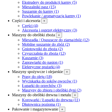
Ekstrudery do produkcji karmy (5)
Mieszalniki pasz (15)
Suszarnie do karmy (1)
Powlekanie / aromatyzacja karmy (1)
Części i akcesoria
+
Części (4)
Akcesoria i osprzęt elektryczny (3)
Maszyny do obróbki zboża
+
Mieszadła / Osuszacze do ziarna/zbóż (12)
Mobilne suszarnie do zbóż (2)
Gniotowniki do zboża (2)
Czyszczalnia do zboża (12)
Kaszarnie (3)
Zaprawiarki do nasion (1)
Elektryczne prażarki (4)
Maszyny spożywcze i olejarskie
+
Prasy do oleju (18)
Wyciskarka do soków,owoców (1)
Łuparki do orzechów (3)
Maszyny do zbioru i obróbki dyni (2)
Maszyny do obróbki drewna i metalu
+
Korowarki / Łuparki do drewna (11)
Dłutownica pozioma (1)
Pakowanie i magazynowanie
+