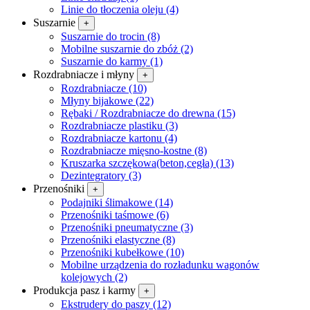
Linie do tłoczenia oleju (4)
Suszarnie
+
Suszarnie do trocin (8)
Mobilne suszarnie do zbóż (2)
Suszarnie do karmy (1)
Rozdrabniacze i młyny
+
Rozdrabniacze (10)
Młyny bijakowe (22)
Rębaki / Rozdrabniacze do drewna (15)
Rozdrabniacze plastiku (3)
Rozdrabniacze kartonu (4)
Rozdrabniacze mięsno-kostne (8)
Kruszarka szczękowa(beton,cegła) (13)
Dezintegra­tory (3)
Przenośniki
+
Podajniki ślimakowe (14)
Przenośniki taśmowe (6)
Przenośniki pneumatyczne (3)
Przenośniki elastyczne (8)
Przenośniki kubełkowe (10)
Mobilne urządzenia do rozładunku wagonów
kolejowych (2)
Produkcja pasz i karmy
+
Ekstrudery do paszy (12)