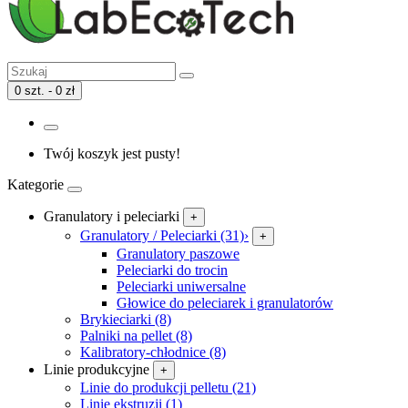
0 szt. - 0 zł
Twój koszyk jest pusty!
Kategorie
Granulatory i peleciarki
+
Granulatory / Peleciarki (31)
›
+
Granulatory paszowe
Peleciarki do trocin
Peleciarki uniwersalne
Głowice do peleciarek i granulatorów
Brykieciarki (8)
Palniki na pellet (8)
Kalibratory-chłodnice (8)
Linie produkcyjne
+
Linie do produkcji pelletu (21)
Linie ekstruzji (1)