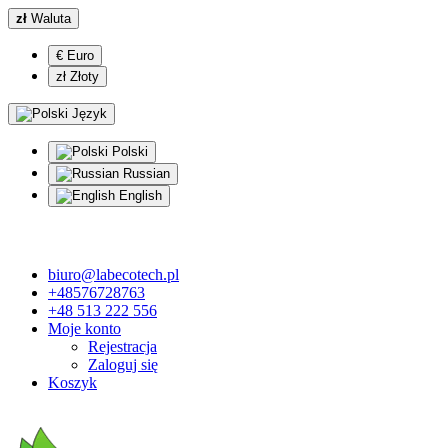
zł
Waluta
€ Euro
zł Złoty
Język
Polski
Russian
English
biuro@labecotech.pl
+48576728763
+48 513 222 556
Moje konto
Rejestracja
Zaloguj się
Koszyk