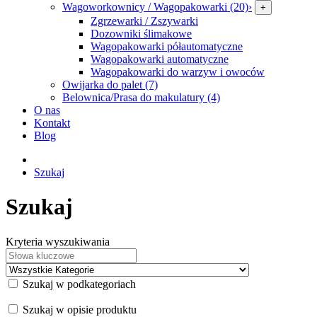
Wagoworkownicy / Wagopakowarki (20)
›
+
Zgrzewarki / Zszywarki
Dozowniki ślimakowe
Wagopakowarki półautomatyczne
Wagopakowarki automatyczne
Wagopakowarki do warzyw i owoców
Owijarka do palet (7)
Belownica/Prasa do makulatury (4)
O nas
Kontakt
Blog
Szukaj
Szukaj
Kryteria wyszukiwania
Szukaj w podkategoriach
Szukaj w opisie produktu