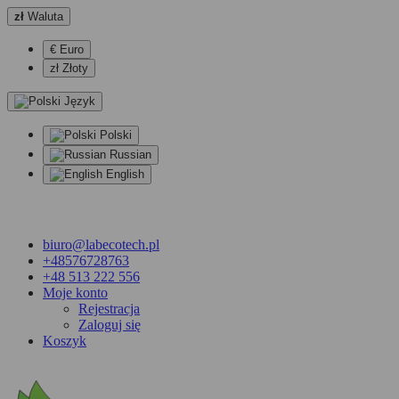
zł
Waluta
€ Euro
zł Złoty
Język
Polski
Russian
English
biuro@labecotech.pl
+48576728763
+48 513 222 556
Moje konto
Rejestracja
Zaloguj się
Koszyk