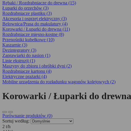
Rębaki / Rozdrabniacze do drewna (15)
Łuparki do orzechów (3)
Rozdrabniacze plastiku (3)
Akcesoria i osprzęt elektryczny (3)
Belownica/Prasa do makulatury (4)
Korowarki / Łuparki do drewna (11)
Rozdrabniacze mięsno-kostne (8)
Przenośniki kubełkowe (10)
Kaszarnie (3)
Dezintegra­tory (3)
Zaprawiarki do nasion (1)
Linie ekstruzji (1)
Maszyny do zbioru i obróbki dyni (2)
Rozdrabniacze kartonu (4)
Elektryczne prażarki (4)
Mobilne urządzenia do rozładunku wagonów kolejowych (2)
Korowarki / Łuparki do drewn
Porównanie produktów (0)
Sortuj według:
2 t/h