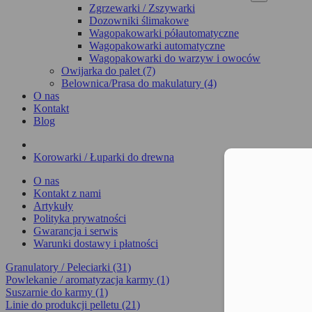
Zgrzewarki / Zszywarki
Dozowniki ślimakowe
Wagopakowarki półautomatyczne
Wagopakowarki automatyczne
Wagopakowarki do warzyw i owoców
Owijarka do palet (7)
Belownica/Prasa do makulatury (4)
O nas
Kontakt
Blog
Korowarki / Łuparki do drewna
Moż
O nas
Kontakt z nami
Artykuły
Polityka prywatności
Gwarancja i serwis
Warunki dostawy i płatności
Granulatory / Peleciarki (31)
Powlekanie / aromatyzacja karmy (1)
Suszarnie do karmy (1)
Linie do produkcji pelletu (21)