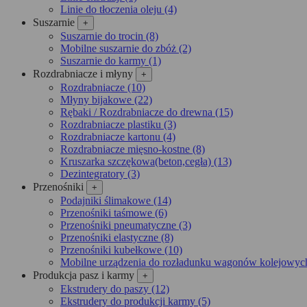
Linie do tłoczenia oleju (4)
Suszarnie
+
Suszarnie do trocin (8)
Mobilne suszarnie do zbóż (2)
Suszarnie do karmy (1)
Rozdrabniacze i młyny
+
Rozdrabniacze (10)
Młyny bijakowe (22)
Rębaki / Rozdrabniacze do drewna (15)
Rozdrabniacze plastiku (3)
Rozdrabniacze kartonu (4)
Rozdrabniacze mięsno-kostne (8)
Kruszarka szczękowa(beton,cegła) (13)
Dezintegra­tory (3)
Przenośniki
+
Podajniki ślimakowe (14)
Przenośniki taśmowe (6)
Przenośniki pneumatyczne (3)
Przenośniki elastyczne (8)
Przenośniki kubełkowe (10)
Mobilne urządzenia do rozładunku wagonów kolejowych
Produkcja pasz i karmy
+
Ekstrudery do paszy (12)
Ekstrudery do produkcji karmy (5)