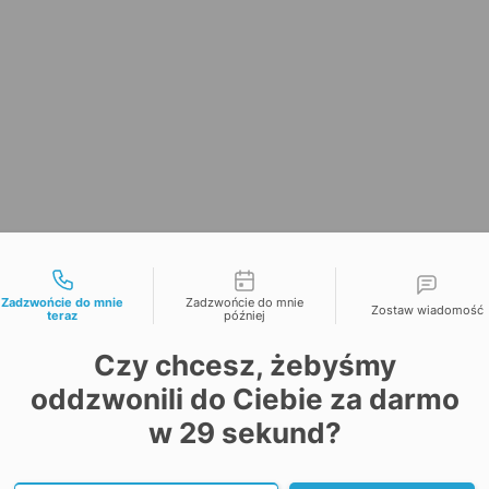
liwości kontaktu
Zadzwońcie do mnie
Zadzwońcie do mnie
Zostaw wiadomość
teraz
później
Czy chcesz, żebyśmy
oddzwonili do Ciebie za darmo
w
29
sekund?