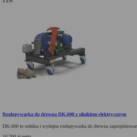
4 kW
Rozłupywarka do drewna DK-600 z silnikiem elektrycznym
DK-600 to solidna i wydajna rozłupywarka do drewna zaprojektowan
10 700 zł
netto