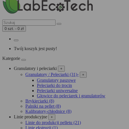
0 szt. - 0 zł
Twój koszyk jest pusty!
Kategorie
Granulatory i peleciarki
+
Granulatory / Peleciarki (31)
›
+
Granulatory paszowe
Peleciarki do trocin
Peleciarki uniwersalne
Głowice do peleciarek i granulatorów
Brykieciarki (8)
Palniki na pellet (8)
Kalibratory-chłodnice (8)
Linie produkcyjne
+
Linie do produkcji pelletu (21)
Linie ekstruzji (1)