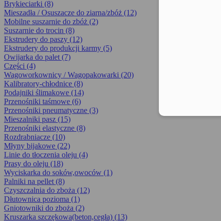
Brykieciarki (8)
Mieszadła / Osuszacze do ziarna/zbóż (12)
Mobilne suszarnie do zbóż (2)
Suszarnie do trocin (8)
Ekstrudery do paszy (12)
Ekstrudery do produkcji karmy (5)
Owijarka do palet (7)
Części (4)
Wagoworkownicy / Wagopakowarki (20)
Kalibratory-chłodnice (8)
Podajniki ślimakowe (14)
Przenośniki taśmowe (6)
Przenośniki pneumatyczne (3)
Mieszalniki pasz (15)
Przenośniki elastyczne (8)
Rozdrabniacze (10)
Młyny bijakowe (22)
Linie do tłoczenia oleju (4)
Prasy do oleju (18)
Wyciskarka do soków,owoców (1)
Palniki na pellet (8)
Czyszczalnia do zboża (12)
Dłutownica pozioma (1)
Gniotowniki do zboża (2)
Kruszarka szczękowa(beton,cegła) (13)