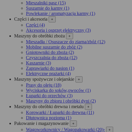
Mieszalniki pasz (15)
Suszarnie do karmy (1)
Powlekanie / aromatyzacja karmy (1)
Części i akcesoria
+
Części (4)
Akcesoria i osprzęt elektryczny (3)
Maszyny do obróbki zboża
+
Mieszadła / Osuszacze do ziarna/zbóż (12)
Mobilne suszarnie do zbóż (2)
Gniotowniki do zboża (2)
Czyszczalnia do zboża (12)
Kaszarnie (3)
Zaprawiarki do nasion (1)
Elektryczne prażarki (4)
Maszyny spożywcze i olejarskie
+
Prasy do oleju (18)
Wyciskarka do soków,owoców (1)
Łuparki do orzechów (3)
Maszyny do zbioru i obróbki dyni (2)
Maszyny do obróbki drewna i metalu
+
Korowarki / Łuparki do drewna (11)
Dłutownica pozioma (1)
Pakowanie i magazynowanie
+
Wagoworkownicy / Wagopakowarki (20)
›
+