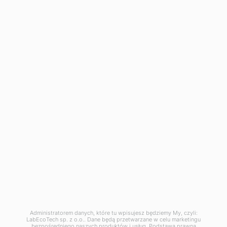
Producenci
Bon upominkowy
Partnerzy
Promocje
Moje konto
Moje konto
Historia zamówień
Lista życzeń
Biuletyn:
LabEcoTech © 2026
+48576728763
biuro@labecotech.pl
Ustawienia Cookie
Ta strona internetowa używa informacji zapisanych w plikach
cookies. Korzystając z serwisu wyrażasz zgodę na używanie plików
cookies zgodnie z aktualnymi ustawieniami Twojej przeglądarki,
które możesz zmienić w dowolnej chwili.
Czytaj więcej
Administratorem danych, które tu wpisujesz będziemy My, czyli:
LabEcoTech sp. z o.o.. Dane będą przetwarzane w celu marketingu
Zaakceptuj wszystkie
Dostosuj
Odrzuć wszystkie
bezpośredniego naszych produktów i usług. Podstawą prawną