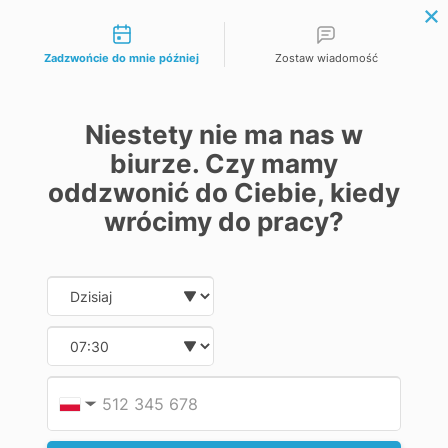
Możliwości kontaktu
zł
Waluta
€ Euro
Zadzwońcie do mnie później
Zostaw wiadomość
zł Złoty
Język
Niestety nie ma nas w
Polski
biurze. Czy mamy
Russian
oddzwonić do Ciebie, kiedy
English
wrócimy do pracy?
biuro@labecotech.pl
Date and time slection for sch
Wybierz datę
+48576728763
+48 513 222 556
Moje konto
Wybierz godzinę
Rejestracja
Zaloguj się
Koszyk
Podaj
Numer
▼