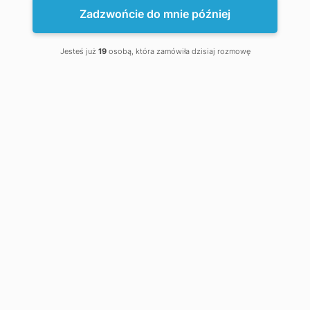
Zadzwońcie do mnie później
Jesteś już
19
osobą, która zamówiła dzisiaj rozmowę
0 szt. - 0 zł
Twój koszyk jest pusty!
Kategorie
Granulatory i peleciarki
+
Granulatory / Peleciarki (31)
›
+
Granulatory paszowe
Peleciarki do trocin
Peleciarki uniwersalne
Głowice do peleciarek i granulatorów
Brykieciarki (8)
Palniki na pellet (8)
Kalibratory-chłodnice (8)
Linie produkcyjne
+
Linie do produkcji pelletu (21)
Linie ekstruzji (1)