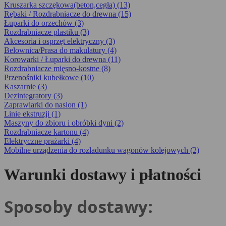
Kruszarka szczękowa(beton,cegła) (13)
Rębaki / Rozdrabniacze do drewna (15)
Łuparki do orzechów (3)
Rozdrabniacze plastiku (3)
Akcesoria i osprzęt elektryczny (3)
Belownica/Prasa do makulatury (4)
Korowarki / Łuparki do drewna (11)
Rozdrabniacze mięsno-kostne (8)
Przenośniki kubełkowe (10)
Kaszarnie (3)
Dezintegra­tory (3)
Zaprawiarki do nasion (1)
Linie ekstruzji (1)
Maszyny do zbioru i obróbki dyni (2)
Rozdrabniacze kartonu (4)
Elektryczne prażarki (4)
Mobilne urządzenia do rozładunku wagonów kolejowych (2)
Warunki dostawy i płatności
Sposoby dostawy: