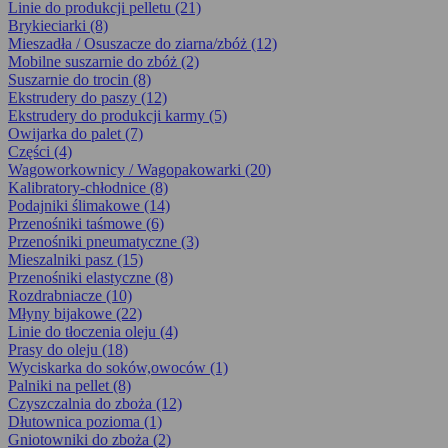
Linie do produkcji pelletu (21)
Brykieciarki (8)
Mieszadła / Osuszacze do ziarna/zbóż (12)
Mobilne suszarnie do zbóż (2)
Suszarnie do trocin (8)
Ekstrudery do paszy (12)
Ekstrudery do produkcji karmy (5)
Owijarka do palet (7)
Części (4)
Wagoworkownicy / Wagopakowarki (20)
Kalibratory-chłodnice (8)
Podajniki ślimakowe (14)
Przenośniki taśmowe (6)
Przenośniki pneumatyczne (3)
Mieszalniki pasz (15)
Przenośniki elastyczne (8)
Rozdrabniacze (10)
Młyny bijakowe (22)
Linie do tłoczenia oleju (4)
Prasy do oleju (18)
Wyciskarka do soków,owoców (1)
Palniki na pellet (8)
Czyszczalnia do zboża (12)
Dłutownica pozioma (1)
Gniotowniki do zboża (2)