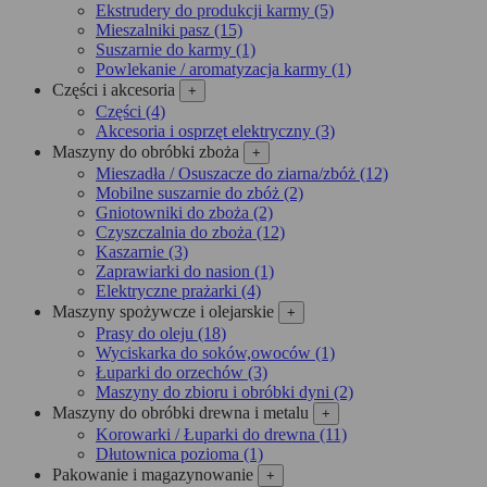
Ekstrudery do produkcji karmy (5)
Mieszalniki pasz (15)
Suszarnie do karmy (1)
Powlekanie / aromatyzacja karmy (1)
Części i akcesoria
+
Części (4)
Akcesoria i osprzęt elektryczny (3)
Maszyny do obróbki zboża
+
Mieszadła / Osuszacze do ziarna/zbóż (12)
Mobilne suszarnie do zbóż (2)
Gniotowniki do zboża (2)
Czyszczalnia do zboża (12)
Kaszarnie (3)
Zaprawiarki do nasion (1)
Elektryczne prażarki (4)
Maszyny spożywcze i olejarskie
+
Prasy do oleju (18)
Wyciskarka do soków,owoców (1)
Łuparki do orzechów (3)
Maszyny do zbioru i obróbki dyni (2)
Maszyny do obróbki drewna i metalu
+
Korowarki / Łuparki do drewna (11)
Dłutownica pozioma (1)
Pakowanie i magazynowanie
+