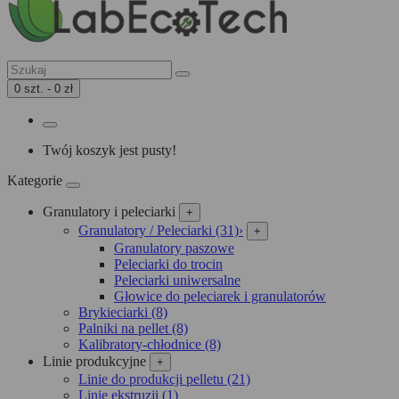
0 szt. - 0 zł
Twój koszyk jest pusty!
Kategorie
Granulatory i peleciarki
+
Granulatory / Peleciarki (31)
›
+
Granulatory paszowe
Peleciarki do trocin
Peleciarki uniwersalne
Głowice do peleciarek i granulatorów
Brykieciarki (8)
Palniki na pellet (8)
Kalibratory-chłodnice (8)
Linie produkcyjne
+
Linie do produkcji pelletu (21)
Linie ekstruzji (1)