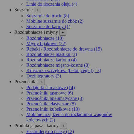
Linie do tłoczenia oleju (4)
Suszarnie
+
Suszarnie do trocin (8)
Mobilne suszarnie do zbóż (2)
Suszarnie do karmy (1)
Rozdrabniacze i młyny
+
Rozdrabniacze (10)
Młyny bijakowe (22)
Rębaki / Rozdrabniacze do drewna (15)
Rozdrabniacze plastiku (3)
Rozdrabniacze kartonu (4)
Rozdrabniacze mięsno-kostne (8)
Kruszarka szczękowa(beton,cegła) (13)
Dezintegra­tory (3)
Przenośniki
+
Podajniki ślimakowe (14)
Przenośniki taśmowe (6)
Przenośniki pneumatyczne (3)
Przenośniki elastyczne (8)
Przenośniki kubełkowe (10)
Mobilne urządzenia do rozładunku wagonów
kolejowych (2)
Produkcja pasz i karmy
+
Ekstrudery do paszy (12)