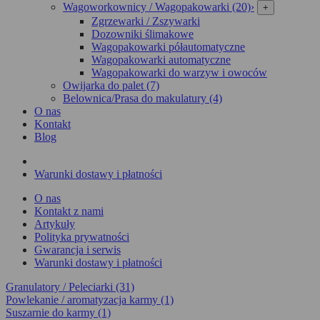
Wagoworkownicy / Wagopakowarki (20)
›
+
Zgrzewarki / Zszywarki
Dozowniki ślimakowe
Wagopakowarki półautomatyczne
Wagopakowarki automatyczne
Wagopakowarki do warzyw i owoców
Owijarka do palet (7)
Belownica/Prasa do makulatury (4)
O nas
Kontakt
Blog
Warunki dostawy i płatności
O nas
Kontakt z nami
Artykuły
Polityka prywatności
Gwarancja i serwis
Warunki dostawy i płatności
Granulatory / Peleciarki (31)
Powlekanie / aromatyzacja karmy (1)
Suszarnie do karmy (1)