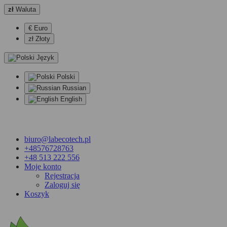
zł
Waluta
€ Euro
zł Złoty
Język
Polski
Russian
English
biuro@labecotech.pl
+48576728763
+48 513 222 556
Moje konto
Rejestracja
Zaloguj się
Koszyk