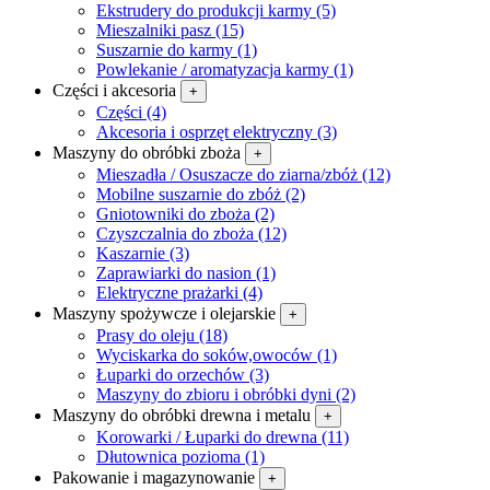
Ekstrudery do produkcji karmy (5)
Mieszalniki pasz (15)
Suszarnie do karmy (1)
Powlekanie / aromatyzacja karmy (1)
Części i akcesoria
+
Części (4)
Akcesoria i osprzęt elektryczny (3)
Maszyny do obróbki zboża
+
Mieszadła / Osuszacze do ziarna/zbóż (12)
Mobilne suszarnie do zbóż (2)
Gniotowniki do zboża (2)
Czyszczalnia do zboża (12)
Kaszarnie (3)
Zaprawiarki do nasion (1)
Elektryczne prażarki (4)
Maszyny spożywcze i olejarskie
+
Prasy do oleju (18)
Wyciskarka do soków,owoców (1)
Łuparki do orzechów (3)
Maszyny do zbioru i obróbki dyni (2)
Maszyny do obróbki drewna i metalu
+
Korowarki / Łuparki do drewna (11)
Dłutownica pozioma (1)
Pakowanie i magazynowanie
+