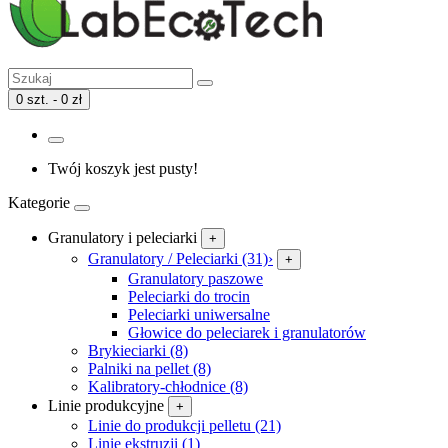
0 szt. - 0 zł
Twój koszyk jest pusty!
Kategorie
Granulatory i peleciarki
+
Granulatory / Peleciarki (31)
›
+
Granulatory paszowe
Peleciarki do trocin
Peleciarki uniwersalne
Głowice do peleciarek i granulatorów
Brykieciarki (8)
Palniki na pellet (8)
Kalibratory-chłodnice (8)
Linie produkcyjne
+
Linie do produkcji pelletu (21)
Linie ekstruzji (1)