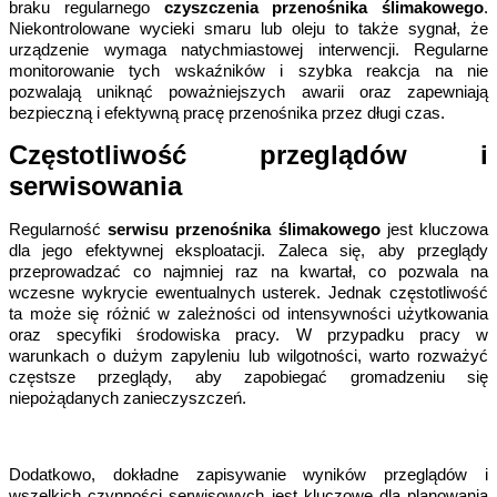
braku regularnego 
czyszczenia przenośnika ślimakowego
. 
Niekontrolowane wycieki smaru lub oleju to także sygnał, że 
urządzenie wymaga natychmiastowej interwencji. Regularne 
monitorowanie tych wskaźników i szybka reakcja na nie 
pozwalają uniknąć poważniejszych awarii oraz zapewniają 
bezpieczną i efektywną pracę przenośnika przez długi czas.
Częstotliwość przeglądów i 
serwisowania
Regularność 
serwisu przenośnika ślimakowego
 jest kluczowa 
dla jego efektywnej eksploatacji. Zaleca się, aby przeglądy 
przeprowadzać co najmniej raz na kwartał, co pozwala na 
wczesne wykrycie ewentualnych usterek. Jednak częstotliwość 
ta może się różnić w zależności od intensywności użytkowania 
oraz specyfiki środowiska pracy. W przypadku pracy w 
warunkach o dużym zapyleniu lub wilgotności, warto rozważyć 
częstsze przeglądy, aby zapobiegać gromadzeniu się 
niepożądanych zanieczyszczeń.
Dodatkowo, dokładne zapisywanie wyników przeglądów i 
wszelkich czynności serwisowych jest kluczowe dla planowania 