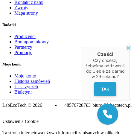
Kontakt z nami
Zwroty
Mapa strony
Dodatki
Producenci
Bon upominkowy
Partnerzy
Promocje
Cześć!
Czy chcesz,
Moje konto
żebyśmy oddzwonili
do Ciebie za darmo
Moje konto
w
29
sekund?
Historia zamówień
Lista życzeń
TAK
Biuletyn:
LabEcoTech © 2026
+48576728763
biuro@labecotech.pl
Ustawienia Cookie
Ta strona internetowa używa informacji zapisanych w plikach