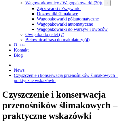
Wagoworkownicy / Wagopakowarki (20)
›
+
Zgrzewarki / Zszywarki
Dozowniki ślimakowe
Wagopakowarki półautomatyczne
Wagopakowarki automatyczne
Wagopakowarki do warzyw i owoców
Owijarka do palet (7)
Belownica/Prasa do makulatury (4)
O nas
Kontakt
Blog
News
Czyszczenie i konserwacja przenośników ślimakowych –
praktyczne wskazówki
Czyszczenie i konserwacja
przenośników ślimakowych –
praktyczne wskazówki