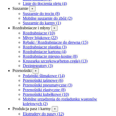
Linie do tłoczenia oleju (4)
Suszarnie
+
Suszarnie do trocin (8)
Mobilne suszarnie do zbóż (2)
Suszarnie do karmy (1)
Rozdrabniacze i młyny
+
Rozdrabniacze (10)
Młyny bijakowe (22)
Rębaki / Rozdrabniacze do drewna (15)
Rozdrabniacze plastiku (3)
Rozdrabniacze kartonu (4)
Rozdrabniacze mięsno-kostne (8)
Kruszarka szczękowa(beton,cegła) (13)
Dezintegra­tory (3)
Przenośniki
+
Podajniki ślimakowe (14)
Przenośniki taśmowe (6)
Przenośniki pneumatyczne (3)
Przenośniki elastyczne (8)
Przenośniki kubełkowe (10)
Mobilne urządzenia do rozładunku wagonów
kolejowych (2)
Produkcja pasz i karmy
+
Ekstrudery do paszy (12)