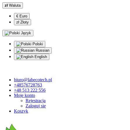
zł
Waluta
€ Euro
zł Złoty
Język
Polski
Russian
English
biuro@labecotech.pl
+48576728763
+48 513 222 556
Moje konto
Rejestracja
Zaloguj się
Koszyk