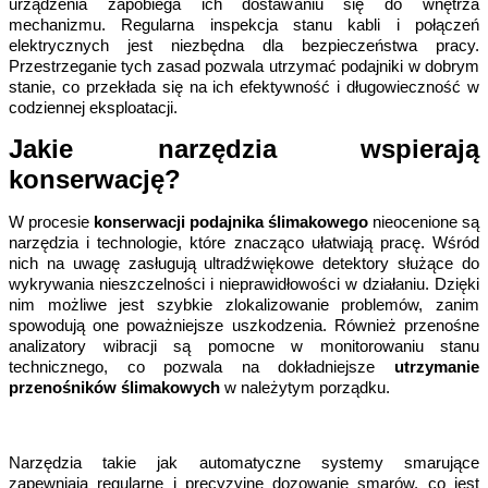
urządzenia zapobiega ich dostawaniu się do wnętrza 
mechanizmu. Regularna inspekcja stanu kabli i połączeń 
elektrycznych jest niezbędna dla bezpieczeństwa pracy. 
Przestrzeganie tych zasad pozwala utrzymać podajniki w dobrym 
stanie, co przekłada się na ich efektywność i długowieczność w 
codziennej eksploatacji.
Jakie narzędzia wspierają 
konserwację?
W procesie 
konserwacji podajnika ślimakowego
 nieocenione są 
narzędzia i technologie, które znacząco ułatwiają pracę. Wśród 
nich na uwagę zasługują ultradźwiękowe detektory służące do 
wykrywania nieszczelności i nieprawidłowości w działaniu. Dzięki 
nim możliwe jest szybkie zlokalizowanie problemów, zanim 
spowodują one poważniejsze uszkodzenia. Również przenośne 
analizatory wibracji są pomocne w monitorowaniu stanu 
technicznego, co pozwala na dokładniejsze 
utrzymanie 
przenośników ślimakowych
 w należytym porządku.
Narzędzia takie jak automatyczne systemy smarujące 
zapewniają regularne i precyzyjne dozowanie smarów, co jest 