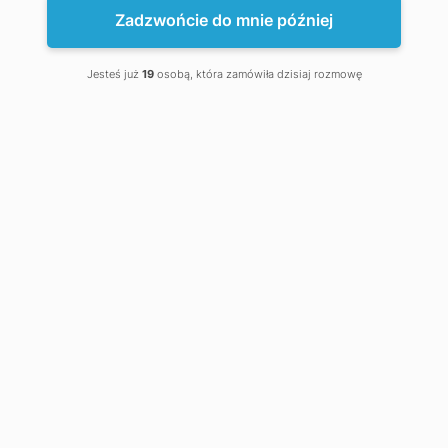
Zadzwońcie do mnie później
Jesteś już
19
osobą, która zamówiła dzisiaj rozmowę
0 szt. - 0 zł
Twój koszyk jest pusty!
Kategorie
Granulatory i peleciarki
+
Granulatory / Peleciarki (31)
›
+
Granulatory paszowe
Peleciarki do trocin
Peleciarki uniwersalne
Głowice do peleciarek i granulatorów
Brykieciarki (8)
Palniki na pellet (8)
Kalibratory-chłodnice (8)
Linie produkcyjne
+
Linie do produkcji pelletu (21)
Linie ekstruzji (1)