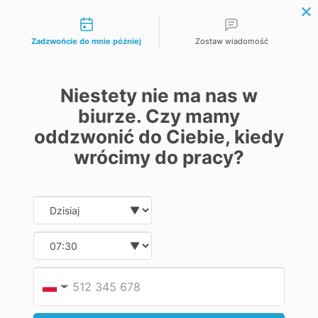
Możliwości kontaktu
zł
Waluta
€ Euro
Zadzwońcie do mnie później
Zostaw wiadomość
zł Złoty
Język
Niestety nie ma nas w
Polski
biurze. Czy mamy
Russian
oddzwonić do Ciebie, kiedy
English
wrócimy do pracy?
biuro@labecotech.pl
Date and time slection for sch
Wybierz datę
+48576728763
+48 513 222 556
Moje konto
Wybierz godzinę
Rejestracja
Zaloguj się
Koszyk
Podaj
Numer
▼