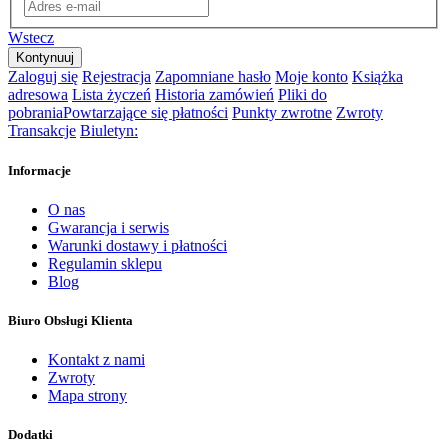
Wstecz
Zaloguj się
Rejestracja
Zapomniane hasło
Moje konto
Książka
adresowa
Lista życzeń
Historia zamówień
Pliki do
pobrania
Powtarzające się płatności
Punkty zwrotne
Zwroty
Transakcje
Biuletyn:
Informacje
O nas
Gwarancja i serwis
Warunki dostawy i płatności
Regulamin sklepu
Blog
Biuro Obsługi Klienta
Kontakt z nami
Zwroty
Mapa strony
Dodatki