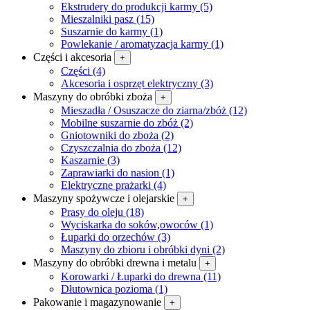
Ekstrudery do produkcji karmy (5)
Mieszalniki pasz (15)
Suszarnie do karmy (1)
Powlekanie / aromatyzacja karmy (1)
Części i akcesoria
+
Części (4)
Akcesoria i osprzęt elektryczny (3)
Maszyny do obróbki zboża
+
Mieszadła / Osuszacze do ziarna/zbóż (12)
Mobilne suszarnie do zbóż (2)
Gniotowniki do zboża (2)
Czyszczalnia do zboża (12)
Kaszarnie (3)
Zaprawiarki do nasion (1)
Elektryczne prażarki (4)
Maszyny spożywcze i olejarskie
+
Prasy do oleju (18)
Wyciskarka do soków,owoców (1)
Łuparki do orzechów (3)
Maszyny do zbioru i obróbki dyni (2)
Maszyny do obróbki drewna i metalu
+
Korowarki / Łuparki do drewna (11)
Dłutownica pozioma (1)
Pakowanie i magazynowanie
+