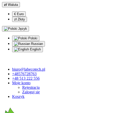
zł
Waluta
€ Euro
zł Złoty
Język
Polski
Russian
English
biuro@labecotech.pl
+48576728763
+48 513 222 556
Moje konto
Rejestracja
Zaloguj się
Koszyk