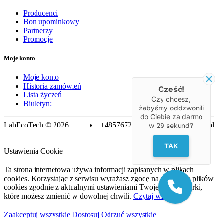
Producenci
Bon upominkowy
Partnerzy
Promocje
Moje konto
Moje konto
Historia zamówień
Cześć!
Lista życzeń
Czy chcesz,
Biuletyn:
żebyśmy oddzwonili
do Ciebie za darmo
LabEcoTech © 2026
+48576728763
biuro@labecotech.pl
w
29
sekund?
TAK
Ustawienia Cookie
Ta strona internetowa używa informacji zapisanych w plikach
cookies. Korzystając z serwisu wyrażasz zgodę na używanie plików
cookies zgodnie z aktualnymi ustawieniami Twojej przeglądarki,
które możesz zmienić w dowolnej chwili.
Czytaj więcej
Zaakceptuj wszystkie
Dostosuj
Odrzuć wszystkie