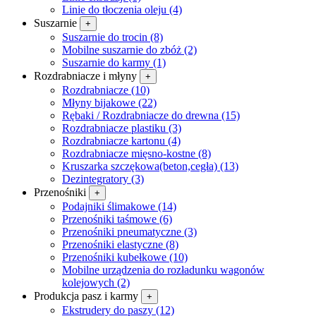
Linie do tłoczenia oleju (4)
Suszarnie
+
Suszarnie do trocin (8)
Mobilne suszarnie do zbóż (2)
Suszarnie do karmy (1)
Rozdrabniacze i młyny
+
Rozdrabniacze (10)
Młyny bijakowe (22)
Rębaki / Rozdrabniacze do drewna (15)
Rozdrabniacze plastiku (3)
Rozdrabniacze kartonu (4)
Rozdrabniacze mięsno-kostne (8)
Kruszarka szczękowa(beton,cegła) (13)
Dezintegra­tory (3)
Przenośniki
+
Podajniki ślimakowe (14)
Przenośniki taśmowe (6)
Przenośniki pneumatyczne (3)
Przenośniki elastyczne (8)
Przenośniki kubełkowe (10)
Mobilne urządzenia do rozładunku wagonów
kolejowych (2)
Produkcja pasz i karmy
+
Ekstrudery do paszy (12)