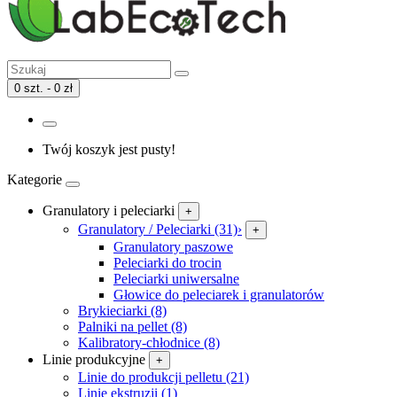
0 szt. - 0 zł
Twój koszyk jest pusty!
Kategorie
Granulatory i peleciarki
+
Granulatory / Peleciarki (31)
›
+
Granulatory paszowe
Peleciarki do trocin
Peleciarki uniwersalne
Głowice do peleciarek i granulatorów
Brykieciarki (8)
Palniki na pellet (8)
Kalibratory-chłodnice (8)
Linie produkcyjne
+
Linie do produkcji pelletu (21)
Linie ekstruzji (1)