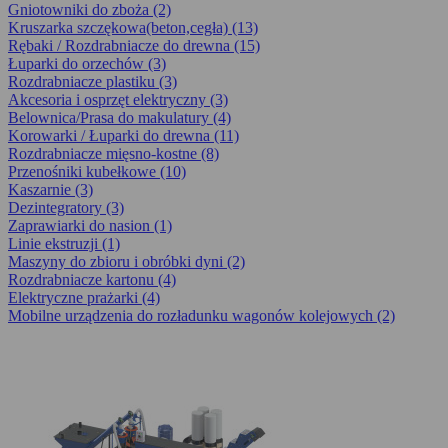
Gniotowniki do zboża (2)
Kruszarka szczękowa(beton,cegła) (13)
Rębaki / Rozdrabniacze do drewna (15)
Łuparki do orzechów (3)
Rozdrabniacze plastiku (3)
Akcesoria i osprzęt elektryczny (3)
Belownica/Prasa do makulatury (4)
Korowarki / Łuparki do drewna (11)
Rozdrabniacze mięsno-kostne (8)
Przenośniki kubełkowe (10)
Kaszarnie (3)
Dezintegra­tory (3)
Zaprawiarki do nasion (1)
Linie ekstruzji (1)
Maszyny do zbioru i obróbki dyni (2)
Rozdrabniacze kartonu (4)
Elektryczne prażarki (4)
Mobilne urządzenia do rozładunku wagonów kolejowych (2)