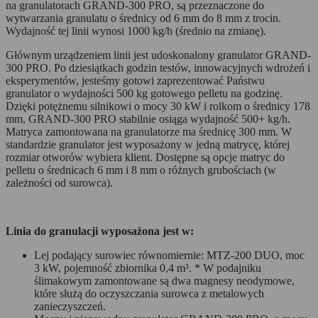
na granulatorach GRAND-300 PRO, są przeznaczone do
wytwarzania granulatu o średnicy od 6 mm do 8 mm z trocin.
Wydajność tej linii wynosi 1000 kg/h (średnio na zmianę).
Głównym urządzeniem linii jest udoskonalony granulator GRAND-
300 PRO. Po dziesiątkach godzin testów, innowacyjnych wdrożeń i
eksperymentów, jesteśmy gotowi zaprezentować Państwu
granulator o wydajności 500 kg gotowego pelletu na godzinę.
Dzięki potężnemu silnikowi o mocy 30 kW i rolkom o średnicy 178
mm, GRAND-300 PRO stabilnie osiąga wydajność 500+ kg/h.
Matryca zamontowana na granulatorze ma średnicę 300 mm. W
standardzie granulator jest wyposażony w jedną matrycę, której
rozmiar otworów wybiera klient. Dostępne są opcje matryc do
pelletu o średnicach 6 mm i 8 mm o różnych grubościach (w
zależności od surowca).
Linia do granulacji wyposażona jest w:
Lej podający surowiec równomiernie: MTZ-200 DUO, moc
3 kW, pojemność zbiornika 0,4 m³. * W podajniku
ślimakowym zamontowane są dwa magnesy neodymowe,
które służą do oczyszczania surowca z metalowych
zanieczyszczeń.