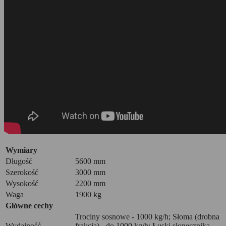
Wymiary
Długość
5600 mm
Szerokość
3000 mm
Wysokość
2200 mm
Waga
1900 kg
Główne cechy
Trociny sosnowe - 1000 kg/h; Słoma (drobna
Wydajność
frakcja) - do 1000 kg/h; Łuski słonecznika -