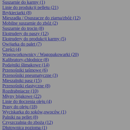
Suszarnie do karmy (1)
Linie do produkcji pelletu (21)
Brykieciarki (8)
Mieszadła / Osuszacze do ziarna/zbóż (12)
Mobilne suszarnie do zbóż (2)
Suszarnie do trocin (8)
Ekstrudery do paszy (12)
Ekstrudery do produkcji karmy (5)
Owijarka do palet (7)
Części (4)
Wagoworkownicy / Wagopakowarki (20)
Kalibratory-chłodnice (8)
Podajniki ślimakowe (14)
Przenośniki taśmowe (6)
Przenośniki pneumatyczne (3)
Mieszalniki pasz (15)
Przenośniki elastyczne (8)
Rozdrabniacze (10)
Młyny bijakowe (22)
Linie do tłoczenia oleju (4)
Prasy do oleju (18)
Wyciskarka do soków,owoców (1)
Palniki na pellet (8)
Czyszczalnia do zboża (12)
Dłutownica pozioma (1)