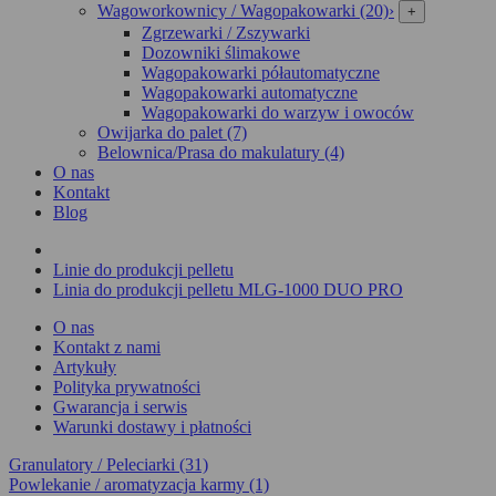
Wagoworkownicy / Wagopakowarki (20)
›
+
Zgrzewarki / Zszywarki
Dozowniki ślimakowe
Wagopakowarki półautomatyczne
Wagopakowarki automatyczne
Wagopakowarki do warzyw i owoców
Owijarka do palet (7)
Belownica/Prasa do makulatury (4)
O nas
Kontakt
Blog
Linie do produkcji pelletu
Linia do produkcji pelletu MLG-1000 DUO PRO
O nas
Kontakt z nami
Artykuły
Polityka prywatności
Gwarancja i serwis
Warunki dostawy i płatności
Granulatory / Peleciarki (31)
Powlekanie / aromatyzacja karmy (1)