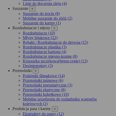
Linie do tłoczenia oleju (4)
Suszarnie
+
Suszarnie do trocin (8)
Mobilne suszarnie do zbóż (2)
Suszarnie do karmy (1)
Rozdrabniacze i młyny
+
Rozdrabniacze (10)
Młyny bijakowe (22)
Rębaki / Rozdrabniacze do drewna (15)
Rozdrabniacze plastiku (3)
Rozdrabniacze kartonu (4)
Rozdrabniacze mięsno-kostne (8)
Kruszarka szczękowa(beton,cegła) (13)
Dezintegra­tory (3)
Przenośniki
+
Podajniki ślimakowe (14)
Przenośniki taśmowe (6)
Przenośniki pneumatyczne (3)
Przenośniki elastyczne (8)
Przenośniki kubełkowe (10)
Mobilne urządzenia do rozładunku wagonów
kolejowych (2)
Produkcja pasz i karmy
+
Ekstrudery do paszy (12)