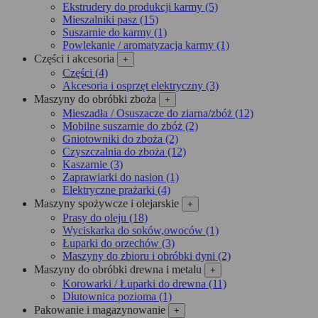
Ekstrudery do produkcji karmy (5)
Mieszalniki pasz (15)
Suszarnie do karmy (1)
Powlekanie / aromatyzacja karmy (1)
Części i akcesoria
+
Części (4)
Akcesoria i osprzęt elektryczny (3)
Maszyny do obróbki zboża
+
Mieszadła / Osuszacze do ziarna/zbóż (12)
Mobilne suszarnie do zbóż (2)
Gniotowniki do zboża (2)
Czyszczalnia do zboża (12)
Kaszarnie (3)
Zaprawiarki do nasion (1)
Elektryczne prażarki (4)
Maszyny spożywcze i olejarskie
+
Prasy do oleju (18)
Wyciskarka do soków,owoców (1)
Łuparki do orzechów (3)
Maszyny do zbioru i obróbki dyni (2)
Maszyny do obróbki drewna i metalu
+
Korowarki / Łuparki do drewna (11)
Dłutownica pozioma (1)
Pakowanie i magazynowanie
+