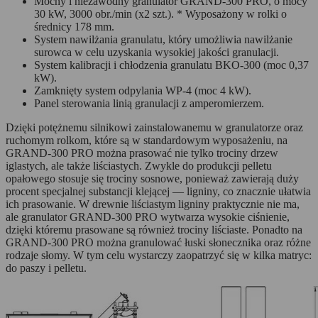
Mocny i niezawodny granulator GRAND-300 PRO, o mocy
30 kW, 3000 obr./min (x2 szt.). * Wyposażony w rolki o
średnicy 178 mm.
System nawilżania granulatu, który umożliwia nawilżanie
surowca w celu uzyskania wysokiej jakości granulacji.
System kalibracji i chłodzenia granulatu BKO-300 (moc 0,37
kW).
Zamknięty system odpylania WP-4 (moc 4 kW).
Panel sterowania linią granulacji z amperomierzem.
Dzięki potężnemu silnikowi zainstalowanemu w granulatorze oraz
ruchomym rolkom, które są w standardowym wyposażeniu, na
GRAND-300 PRO można prasować nie tylko trociny drzew
iglastych, ale także liściastych. Zwykle do produkcji pelletu
opałowego stosuje się trociny sosnowe, ponieważ zawierają duży
procent specjalnej substancji klejącej — ligniny, co znacznie ułatwia
ich prasowanie. W drewnie liściastym ligniny praktycznie nie ma,
ale granulator GRAND-300 PRO wytwarza wysokie ciśnienie,
dzięki któremu prasowane są również trociny liściaste. Ponadto na
GRAND-300 PRO można granulować łuski słonecznika oraz różne
rodzaje słomy. W tym celu wystarczy zaopatrzyć się w kilka matryc:
do paszy i pelletu.