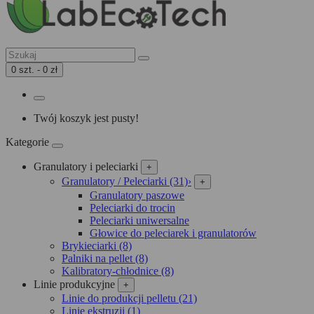
0 szt. - 0 zł
Twój koszyk jest pusty!
Kategorie
Granulatory i peleciarki
+
Granulatory / Peleciarki (31)
›
+
Granulatory paszowe
Peleciarki do trocin
Peleciarki uniwersalne
Głowice do peleciarek i granulatorów
Brykieciarki (8)
Palniki na pellet (8)
Kalibratory-chłodnice (8)
Linie produkcyjne
+
Linie do produkcji pelletu (21)
Linie ekstruzji (1)