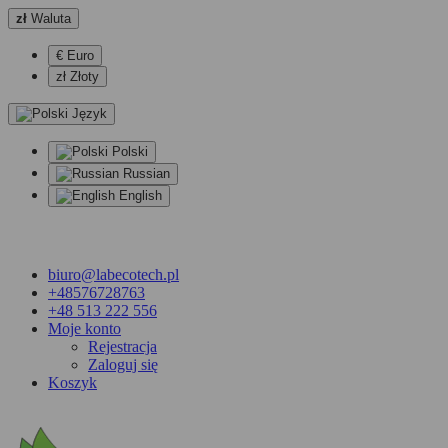
zł
Waluta
€ Euro
zł Złoty
Język
Polski
Russian
English
biuro@labecotech.pl
+48576728763
+48 513 222 556
Moje konto
Rejestracja
Zaloguj się
Koszyk