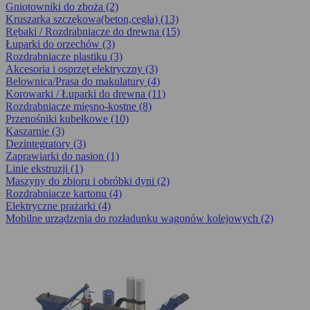
Gniotowniki do zboża (2)
Kruszarka szczękowa(beton,cegła) (13)
Rębaki / Rozdrabniacze do drewna (15)
Łuparki do orzechów (3)
Rozdrabniacze plastiku (3)
Akcesoria i osprzęt elektryczny (3)
Belownica/Prasa do makulatury (4)
Korowarki / Łuparki do drewna (11)
Rozdrabniacze mięsno-kostne (8)
Przenośniki kubełkowe (10)
Kaszarnie (3)
Dezintegra­tory (3)
Zaprawiarki do nasion (1)
Linie ekstruzji (1)
Maszyny do zbioru i obróbki dyni (2)
Rozdrabniacze kartonu (4)
Elektryczne prażarki (4)
Mobilne urządzenia do rozładunku wagonów kolejowych (2)