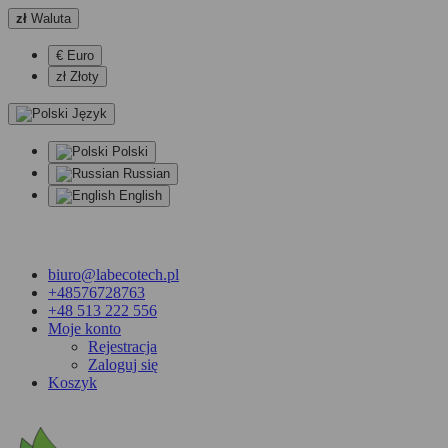
zł
Waluta
€ Euro
zł Złoty
Język
Polski
Russian
English
biuro@labecotech.pl
+48576728763
+48 513 222 556
Moje konto
Rejestracja
Zaloguj się
Koszyk