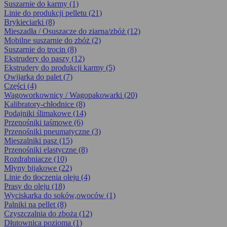
Suszarnie do karmy (1)
Linie do produkcji pelletu (21)
Brykieciarki (8)
Mieszadła / Osuszacze do ziarna/zbóż (12)
Mobilne suszarnie do zbóż (2)
Suszarnie do trocin (8)
Ekstrudery do paszy (12)
Ekstrudery do produkcji karmy (5)
Owijarka do palet (7)
Części (4)
Wagoworkownicy / Wagopakowarki (20)
Kalibratory-chłodnice (8)
Podajniki ślimakowe (14)
Przenośniki taśmowe (6)
Przenośniki pneumatyczne (3)
Mieszalniki pasz (15)
Przenośniki elastyczne (8)
Rozdrabniacze (10)
Młyny bijakowe (22)
Linie do tłoczenia oleju (4)
Prasy do oleju (18)
Wyciskarka do soków,owoców (1)
Palniki na pellet (8)
Czyszczalnia do zboża (12)
Dłutownica pozioma (1)