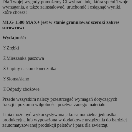
Dla Twojej wygody pomożemy Ci wybrać linię, która spełni Twoje
wymagania, a także zainstalować, uruchomić i osiągnąć wyniki,
które chcesz!
MLG-1500 MAX+ jest w stanie granulować szeroki zakres
surowców:
Wydajność:
☉
Zrębki
☉
Mieszanka paszowa
☉
Łupiny nasion słonecznika
☉
Słoma/siano
☉
Odpady zbożowe
Przede wszystkim należy przestrzegać wymagań dotyczących
frakcji i poziomu wilgotności przetwarzanego materiału.
Linia może być wykorzystywana jako samodzielna jednostka
produkcyjna lub wyposażona w dodatkowe urządzenia do bardziej
zautomatyzowanej produkcji peletów i pasz dla zwierząt.