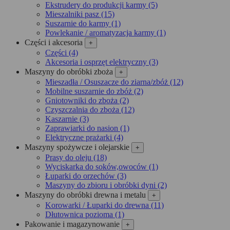
Ekstrudery do produkcji karmy (5)
Mieszalniki pasz (15)
Suszarnie do karmy (1)
Powlekanie / aromatyzacja karmy (1)
Części i akcesoria
+
Części (4)
Akcesoria i osprzęt elektryczny (3)
Maszyny do obróbki zboża
+
Mieszadła / Osuszacze do ziarna/zbóż (12)
Mobilne suszarnie do zbóż (2)
Gniotowniki do zboża (2)
Czyszczalnia do zboża (12)
Kaszarnie (3)
Zaprawiarki do nasion (1)
Elektryczne prażarki (4)
Maszyny spożywcze i olejarskie
+
Prasy do oleju (18)
Wyciskarka do soków,owoców (1)
Łuparki do orzechów (3)
Maszyny do zbioru i obróbki dyni (2)
Maszyny do obróbki drewna i metalu
+
Korowarki / Łuparki do drewna (11)
Dłutownica pozioma (1)
Pakowanie i magazynowanie
+