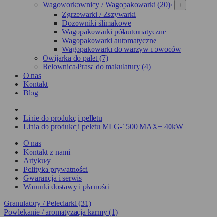
Wagoworkownicy / Wagopakowarki (20)
›
+
Zgrzewarki / Zszywarki
Dozowniki ślimakowe
Wagopakowarki półautomatyczne
Wagopakowarki automatyczne
Wagopakowarki do warzyw i owoców
Owijarka do palet (7)
Belownica/Prasa do makulatury (4)
O nas
Kontakt
Blog
Linie do produkcji pelletu
Linia do produkcji peletu MLG-1500 MAX+ 40kW
O nas
Kontakt z nami
Artykuły
Polityka prywatności
Gwarancja i serwis
Warunki dostawy i płatności
Granulatory / Peleciarki (31)
Powlekanie / aromatyzacja karmy (1)