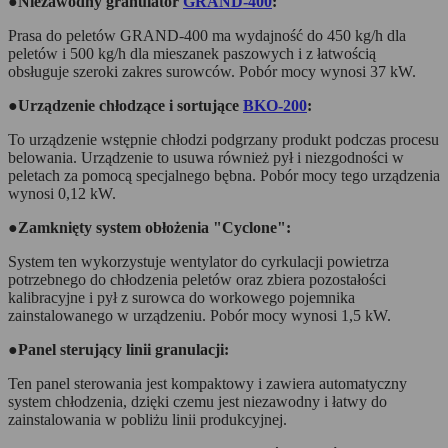
●Niezawodny granulator
GRAND-400
:
Prasa do peletów GRAND-400 ma wydajność do 450 kg/h dla
peletów i 500 kg/h dla mieszanek paszowych i z łatwością
obsługuje szeroki zakres surowców. Pobór mocy wynosi 37 kW.
●Urządzenie chłodzące i sortujące
BKO-200
:
To urządzenie wstępnie chłodzi podgrzany produkt podczas procesu
belowania. Urządzenie to usuwa również pył i niezgodności w
peletach za pomocą specjalnego bębna. Pobór mocy tego urządzenia
wynosi 0,12 kW.
●Zamknięty system obłożenia "Cyclone":
System ten wykorzystuje wentylator do cyrkulacji powietrza
potrzebnego do chłodzenia peletów oraz zbiera pozostałości
kalibracyjne i pył z surowca do workowego pojemnika
zainstalowanego w urządzeniu. Pobór mocy wynosi 1,5 kW.
●Panel sterujący linii granulacji:
Ten panel sterowania jest kompaktowy i zawiera automatyczny
system chłodzenia, dzięki czemu jest niezawodny i łatwy do
zainstalowania w pobliżu linii produkcyjnej.