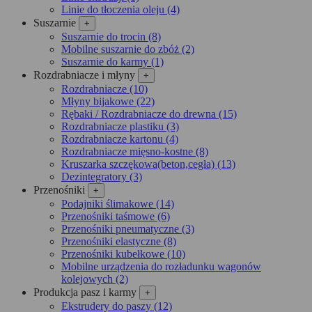
Linie do tłoczenia oleju (4)
Suszarnie
+
Suszarnie do trocin (8)
Mobilne suszarnie do zbóż (2)
Suszarnie do karmy (1)
Rozdrabniacze i młyny
+
Rozdrabniacze (10)
Młyny bijakowe (22)
Rębaki / Rozdrabniacze do drewna (15)
Rozdrabniacze plastiku (3)
Rozdrabniacze kartonu (4)
Rozdrabniacze mięsno-kostne (8)
Kruszarka szczękowa(beton,cegła) (13)
Dezintegra­tory (3)
Przenośniki
+
Podajniki ślimakowe (14)
Przenośniki taśmowe (6)
Przenośniki pneumatyczne (3)
Przenośniki elastyczne (8)
Przenośniki kubełkowe (10)
Mobilne urządzenia do rozładunku wagonów
kolejowych (2)
Produkcja pasz i karmy
+
Ekstrudery do paszy (12)