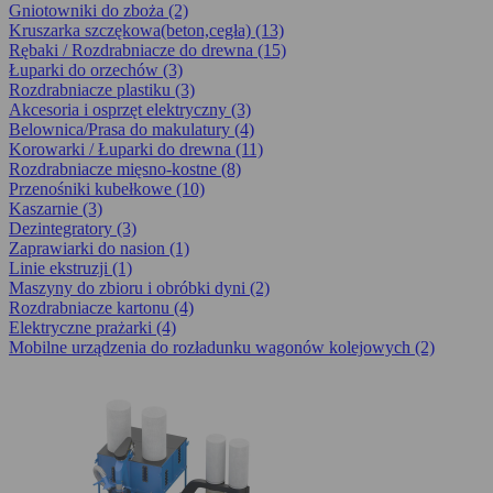
Gniotowniki do zboża (2)
Kruszarka szczękowa(beton,cegła) (13)
Rębaki / Rozdrabniacze do drewna (15)
Łuparki do orzechów (3)
Rozdrabniacze plastiku (3)
Akcesoria i osprzęt elektryczny (3)
Belownica/Prasa do makulatury (4)
Korowarki / Łuparki do drewna (11)
Rozdrabniacze mięsno-kostne (8)
Przenośniki kubełkowe (10)
Kaszarnie (3)
Dezintegra­tory (3)
Zaprawiarki do nasion (1)
Linie ekstruzji (1)
Maszyny do zbioru i obróbki dyni (2)
Rozdrabniacze kartonu (4)
Elektryczne prażarki (4)
Mobilne urządzenia do rozładunku wagonów kolejowych (2)