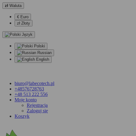
zł
Waluta
€ Euro
zł Złoty
Język
Polski
Russian
English
biuro@labecotech.pl
+48576728763
+48 513 222 556
Moje konto
Rejestracja
Zaloguj się
Koszyk