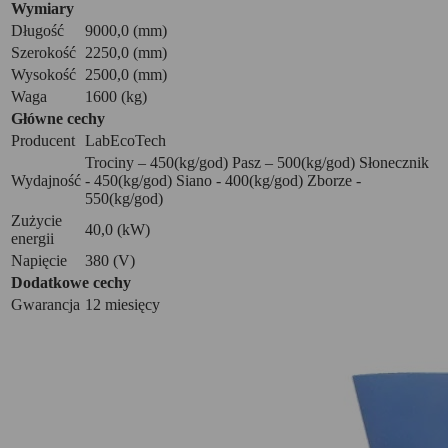
Wymiary
Długość
9000,0 (mm)
Szerokość
2250,0 (mm)
Wysokość
2500,0 (mm)
Waga
1600 (kg)
Główne cechy
Producent
LabEcoTech
Trociny – 450(kg/god) Pasz – 500(kg/god) Słonecznik
Wydajność
- 450(kg/god) Siano - 400(kg/god) Zborze -
550(kg/god)
Zużycie
40,0 (kW)
energii
Napięcie
380 (V)
Dodatkowe cechy
Gwarancja
12 miesięcy