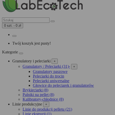
0 szt. - 0 zł
Twój koszyk jest pusty!
Kategorie
Granulatory i peleciarki
+
Granulatory / Peleciarki (31)
›
+
Granulatory paszowe
Peleciarki do trocin
Peleciarki uniwersalne
Głowice do peleciarek i granulatorów
Brykieciarki (8)
Palniki na pellet (8)
Kalibratory-chłodnice (8)
Linie produkcyjne
+
Linie do produkcji pelletu (21)
Linie ekstruzji (1)