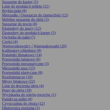
Suszarnie do karmy (1)
Linie do produkcji pelletu (21)
Brykieciarki (8)
Mieszadła / Osuszacze do ziarna/zbóż (12)
Mobilne suszarnie do zbóż (2)
Suszarnie do trocin (8)
Ekstrudery do paszy (12)
Ekstrudery do produkcji karmy (5)
Owijarka do palet (7)
Części (4)
Wagoworkownicy / Wagopakowarki (20)
Kalibratory-chłodnice (8)
Podajniki ślimakowe (14)
Przenośniki taśmowe (6)
Przenośniki pneumatyczne (3)
Mieszalniki pasz (15)
Przenośniki elastyczne (8)
Rozdrabniacze (10)
Młyny bijakowe (22)
Linie do tłoczenia oleju (4)
Prasy do oleju (18)
Wyciskarka do soków,owoców (1)
Palniki na pellet (8)
Czyszczalnia do zboża (12)
Dłutownica pozioma (1)