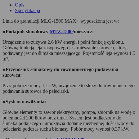
Opis
Specyfikacja
Linia do granulacji MLG-1500 MAX+ wyposażona jest w:
●Podajnik ślimakowy
MTZ-1500
/mieszacz:
Urządzenie to zużywa 2,6 kW energii i pełni funkcję cyklonu.
Główną funkcją leja zasypowego jest mieszanie surowca, który
podawany jest do ślimaka mieszającego. Pojemność leja wynosi 1,5
m³.
●Przenośnik ślimakowy do równomiernego podawania
surowca:
Przy poborze mocy 1,1 kW, urządzenie to służy do równomiernego
podawania surowca do peleciarki.
●System nawilżania:
Główne elementy to zawór elektryczny, pompa, zbiornik na wodę o
pojemności 200 litrów oraz timer. System jest podłączony do
ślimaka podającego i umożliwia dodanie niezbędnej ilości wody do
peleciarki podczas ruchu biomasy. Pobór mocy wynosi 0,37 kW.