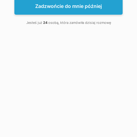
Zadzwońcie do mnie później
Jesteś już
24
osobą, która zamówiła dzisiaj rozmowę
0 szt. - 0 zł
Twój koszyk jest pusty!
Kategorie
Granulatory i peleciarki
+
Granulatory / Peleciarki (31)
›
+
Granulatory paszowe
Peleciarki do trocin
Peleciarki uniwersalne
Głowice do peleciarek i granulatorów
Brykieciarki (8)
Palniki na pellet (8)
Kalibratory-chłodnice (8)
Linie produkcyjne
+
Linie do produkcji pelletu (21)
Linie ekstruzji (1)