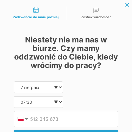
Możliwości kontaktu
zł
Waluta
€ Euro
Zadzwońcie do mnie później
Zostaw wiadomość
zł Złoty
Język
Niestety nie ma nas w
Polski
biurze. Czy mamy
Russian
oddzwonić do Ciebie, kiedy
English
wrócimy do pracy?
biuro@labecotech.pl
Date and time slection for sch
Wybierz datę
+48576728763
+48 513 222 556
Moje konto
Wybierz godzinę
Rejestracja
Zaloguj się
Koszyk
Podaj
Numer
▼