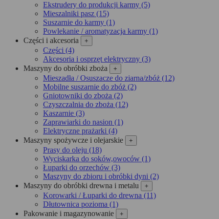
Ekstrudery do produkcji karmy (5)
Mieszalniki pasz (15)
Suszarnie do karmy (1)
Powlekanie / aromatyzacja karmy (1)
Części i akcesoria
+
Części (4)
Akcesoria i osprzęt elektryczny (3)
Maszyny do obróbki zboża
+
Mieszadła / Osuszacze do ziarna/zbóż (12)
Mobilne suszarnie do zbóż (2)
Gniotowniki do zboża (2)
Czyszczalnia do zboża (12)
Kaszarnie (3)
Zaprawiarki do nasion (1)
Elektryczne prażarki (4)
Maszyny spożywcze i olejarskie
+
Prasy do oleju (18)
Wyciskarka do soków,owoców (1)
Łuparki do orzechów (3)
Maszyny do zbioru i obróbki dyni (2)
Maszyny do obróbki drewna i metalu
+
Korowarki / Łuparki do drewna (11)
Dłutownica pozioma (1)
Pakowanie i magazynowanie
+