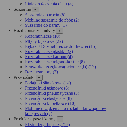
Linie do tłoczenia oleju (4)
Suszarnie
+
Suszarnie do trocin (8)
Mobilne suszarnie do zbóż (2)
Suszarnie do karmy (1)
Rozdrabniacze i młyny
+
Rozdrabniacze (10)
Młyny bijakowe (22)
Rębaki / Rozdrabniacze do drewna (15)
Rozdrabniacze plastiku (3)
Rozdrabniacze kartonu (4)
Rozdrabniacze mięsno-kostne (8)
Kruszarka szczękowa(beton,cegła) (13)
Dezintegra­tory (3)
Przenośniki
+
Podajniki ślimakowe (14)
Przenośniki taśmowe (6)
Przenośniki pneumatyczne (3)
Przenośniki elastyczne (8)
Przenośniki kubełkowe (10)
Mobilne urządzenia do rozładunku wagonów
kolejowych (2)
Produkcja pasz i karmy
+
Ekstrudery do paszy (12)