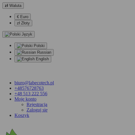
zł
Waluta
€ Euro
zł Złoty
Język
Polski
Russian
English
biuro@labecotech.pl
+48576728763
+48 513 222 556
Moje konto
Rejestracja
Zaloguj się
Koszyk