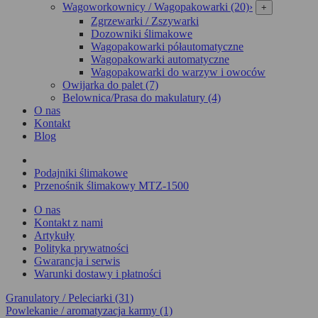
Wagoworkownicy / Wagopakowarki (20)
›
+
Zgrzewarki / Zszywarki
Dozowniki ślimakowe
Wagopakowarki półautomatyczne
Wagopakowarki automatyczne
Wagopakowarki do warzyw i owoców
Owijarka do palet (7)
Belownica/Prasa do makulatury (4)
O nas
Kontakt
Blog
Podajniki ślimakowe
Przenośnik ślimakowy MTZ-1500
O nas
Kontakt z nami
Artykuły
Polityka prywatności
Gwarancja i serwis
Warunki dostawy i płatności
Granulatory / Peleciarki (31)
Powlekanie / aromatyzacja karmy (1)