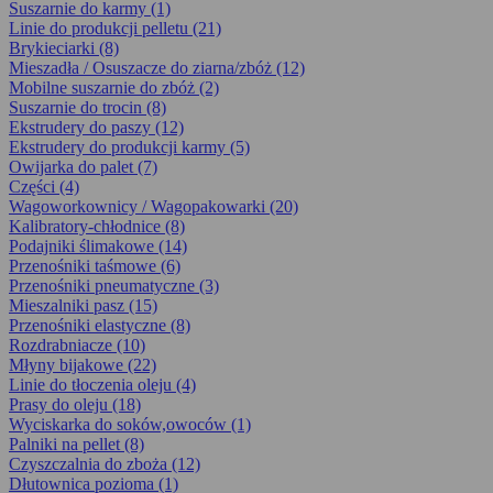
Suszarnie do karmy (1)
Linie do produkcji pelletu (21)
Brykieciarki (8)
Mieszadła / Osuszacze do ziarna/zbóż (12)
Mobilne suszarnie do zbóż (2)
Suszarnie do trocin (8)
Ekstrudery do paszy (12)
Ekstrudery do produkcji karmy (5)
Owijarka do palet (7)
Części (4)
Wagoworkownicy / Wagopakowarki (20)
Kalibratory-chłodnice (8)
Podajniki ślimakowe (14)
Przenośniki taśmowe (6)
Przenośniki pneumatyczne (3)
Mieszalniki pasz (15)
Przenośniki elastyczne (8)
Rozdrabniacze (10)
Młyny bijakowe (22)
Linie do tłoczenia oleju (4)
Prasy do oleju (18)
Wyciskarka do soków,owoców (1)
Palniki na pellet (8)
Czyszczalnia do zboża (12)
Dłutownica pozioma (1)