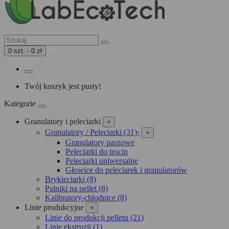
0 szt. - 0 zł
Twój koszyk jest pusty!
Kategorie
Granulatory i peleciarki
+
Granulatory / Peleciarki (31)
›
+
Granulatory paszowe
Peleciarki do trocin
Peleciarki uniwersalne
Głowice do peleciarek i granulatorów
Brykieciarki (8)
Palniki na pellet (8)
Kalibratory-chłodnice (8)
Linie produkcyjne
+
Linie do produkcji pelletu (21)
Linie ekstruzji (1)