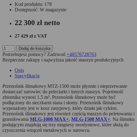
Kod produktu: 178
Dostępność: W magazynie
22 300 zł
netto
27 429 zł
z VAT
Dodaj do koszyka
Potrzebujesz pomocy? Zadzwoń
+48576728763
Bezpieczne zakupy i najwyższa jakość maszyn produkcyjnych
Opis
Specyfikacja
Przenośnik ślimakowy MTZ-1500 może płynnie i nieprzerwanie
dostarczać surowiec do peleciarki i innych maszyn. Pojemność
zbiornika wynosi 1,5 m³. Przenośnik ślimakowy może być
podłączony do sieczkarni siana i słomy. Przenośnik ślimakowy
wyposażony jest w kosz zasypowy, który działa jak cyklon.
Przenośnik ślimakowy jest również częścią maszyn do peletowania i
granulowania
MLG-1000 MAX+
,
MLG-1500 MAX+
. Na ślimaku
podającym znajdują się trzy magnesy neodymowe, które służą do
czyszczenia wtrąceń metalowych w surowcu.