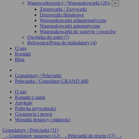
Wagoworkownicy / Wagopakowarki (20)
›
+
Zgrzewarki / Zszywarki
Dozowniki ślimakowe
Wagopakowarki półautomatyczne
Wagopakowarki automatyczne
Wagopakowarki do warzyw i owoców
Owijarka do palet (7)
Belownica/Prasa do makulatury (4)
O nas
Kontakt
Blog
Granulatory / Peleciarki
Peleciarka / Granulator GRAND-400
O nas
Kontakt z nami
Artykuły
Polityka prywatności
Gwarancja i serwis
Warunki dostawy i płatności
Granulatory / Peleciarki (31)
- Granulatory paszowe (12)
- Peleciarki do trocin (17)
-