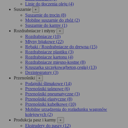
Linie do tłoczenia oleju (4)
Suszarnie
+
Suszarnie do trocin (8)
Mobilne suszarnie do zbóż (2)
Suszarnie do karmy (1)
Rozdrabniacze i młyny
+
Rozdrabniacze (10)
Młyny bijakowe (22)
Rębaki / Rozdrabniacze do drewna (15)
Rozdrabniacze plastiku (3)
Rozdrabniacze kartonu (4)
Rozdrabniacze mięsno-kostne (8)
Kruszarka szczękowa(beton,cegła) (13)
Dezintegra­tory (3)
Przenośniki
+
Podajniki ślimakowe (14)
Przenośniki taśmowe (6)
Przenośniki pneumatyczne (3)
Przenośniki elastyczne (8)
Przenośniki kubełkowe (10)
Mobilne urządzenia do rozładunku wagonów
kolejowych (2)
Produkcja pasz i karmy
+
Ekstrudery do paszy (12)