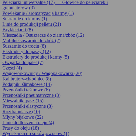
Peleciarki uniwersalne (17)
- Głowice do peleciarek i
granulatorów (3)
Powlekanie / aromatyzacja karmy (1)
Suszarnie do karmy (1)
Linie do produkcji pelletu (21)
Brykieciarki (8)
Mieszadła / Osuszacze do ziarna/zbóż (12)
Mobilne suszarnie do zbóż (2)
Suszarnie do trocin (8)
Ekstrudery do paszy (12)
Ekstrudery do produkcji karmy (5)
Owijarka do palet (7)
Części (4)
Wagoworkownicy / Wagopakowarki (20)
Kalibratory-chłodnice (8)
Podajniki ślimakowe (14)
Przenośniki taśmowe (6)
Przenośniki pneumatyczne (3)
Mieszalniki pasz (15)
Przenośniki elastyczne (8)
Rozdrabniacze (10)
Młyny bijakowe (22)
Linie do tłoczenia oleju (4)
Prasy do oleju (18)
Wyciskarka do soków,owoców (1)