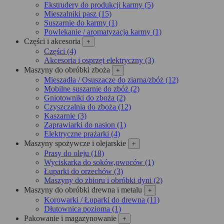
Ekstrudery do produkcji karmy (5)
Mieszalniki pasz (15)
Suszarnie do karmy (1)
Powlekanie / aromatyzacja karmy (1)
Części i akcesoria
+
Części (4)
Akcesoria i osprzęt elektryczny (3)
Maszyny do obróbki zboża
+
Mieszadła / Osuszacze do ziarna/zbóż (12)
Mobilne suszarnie do zbóż (2)
Gniotowniki do zboża (2)
Czyszczalnia do zboża (12)
Kaszarnie (3)
Zaprawiarki do nasion (1)
Elektryczne prażarki (4)
Maszyny spożywcze i olejarskie
+
Prasy do oleju (18)
Wyciskarka do soków,owoców (1)
Łuparki do orzechów (3)
Maszyny do zbioru i obróbki dyni (2)
Maszyny do obróbki drewna i metalu
+
Korowarki / Łuparki do drewna (11)
Dłutownica pozioma (1)
Pakowanie i magazynowanie
+