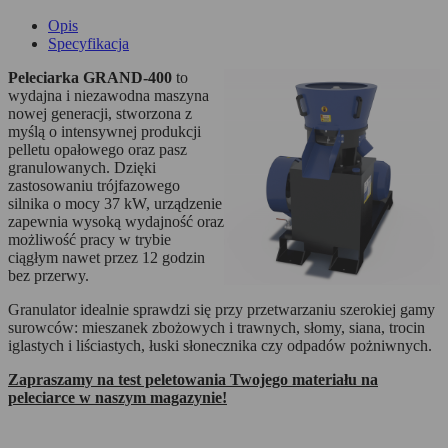
Opis
Specyfikacja
Peleciarka GRAND-400
to
wydajna i niezawodna maszyna
nowej generacji, stworzona z
myślą o intensywnej produkcji
pelletu opałowego oraz pasz
granulowanych. Dzięki
zastosowaniu trójfazowego
silnika o mocy 37 kW, urządzenie
zapewnia wysoką wydajność oraz
możliwość pracy w trybie
ciągłym nawet przez 12 godzin
bez przerwy.
Granulator idealnie sprawdzi się przy przetwarzaniu szerokiej gamy
surowców: mieszanek zbożowych i trawnych, słomy, siana, trocin
iglastych i liściastych, łuski słonecznika czy odpadów pożniwnych.
Zapraszamy na test peletowania Twojego materiału na
peleciarce w naszym magazynie!