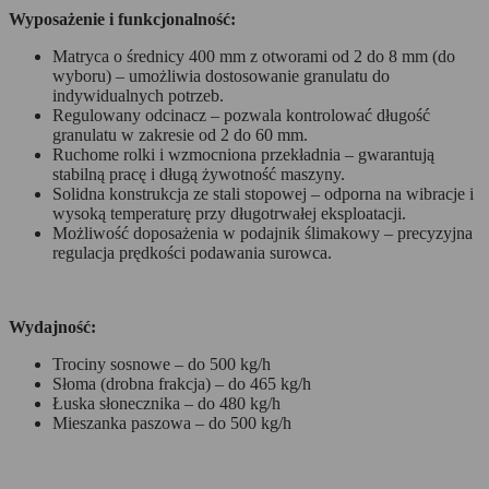
Wyposażenie i funkcjonalność:
Matryca o średnicy 400 mm z otworami od 2 do 8 mm (do
wyboru) – umożliwia dostosowanie granulatu do
indywidualnych potrzeb.
Regulowany odcinacz – pozwala kontrolować długość
granulatu w zakresie od 2 do 60 mm.
Ruchome rolki i wzmocniona przekładnia – gwarantują
stabilną pracę i długą żywotność maszyny.
Solidna konstrukcja ze stali stopowej – odporna na wibracje i
wysoką temperaturę przy długotrwałej eksploatacji.
Możliwość doposażenia w podajnik ślimakowy – precyzyjna
regulacja prędkości podawania surowca.
Wydajność:
Trociny sosnowe – do 500 kg/h
Słoma (drobna frakcja) – do 465 kg/h
Łuska słonecznika – do 480 kg/h
Mieszanka paszowa – do 500 kg/h