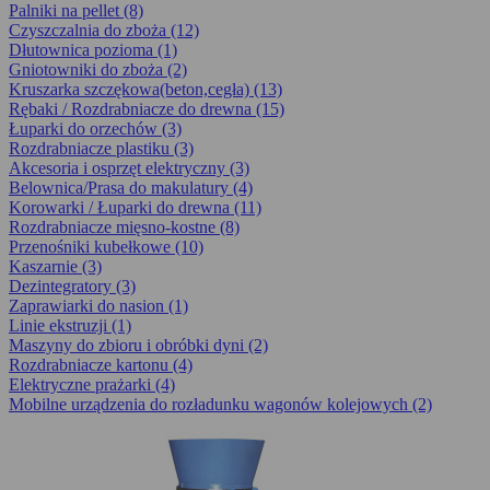
Palniki na pellet (8)
Czyszczalnia do zboża (12)
Dłutownica pozioma (1)
Gniotowniki do zboża (2)
Kruszarka szczękowa(beton,cegła) (13)
Rębaki / Rozdrabniacze do drewna (15)
Łuparki do orzechów (3)
Rozdrabniacze plastiku (3)
Akcesoria i osprzęt elektryczny (3)
Belownica/Prasa do makulatury (4)
Korowarki / Łuparki do drewna (11)
Rozdrabniacze mięsno-kostne (8)
Przenośniki kubełkowe (10)
Kaszarnie (3)
Dezintegra­tory (3)
Zaprawiarki do nasion (1)
Linie ekstruzji (1)
Maszyny do zbioru i obróbki dyni (2)
Rozdrabniacze kartonu (4)
Elektryczne prażarki (4)
Mobilne urządzenia do rozładunku wagonów kolejowych (2)