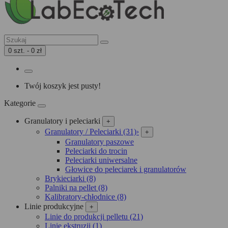
0 szt. - 0 zł
Twój koszyk jest pusty!
Kategorie
Granulatory i peleciarki
+
Granulatory / Peleciarki (31)
›
+
Granulatory paszowe
Peleciarki do trocin
Peleciarki uniwersalne
Głowice do peleciarek i granulatorów
Brykieciarki (8)
Palniki na pellet (8)
Kalibratory-chłodnice (8)
Linie produkcyjne
+
Linie do produkcji pelletu (21)
Linie ekstruzji (1)