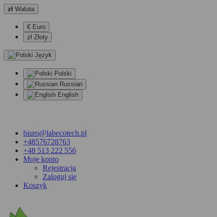
zł
Waluta
€ Euro
zł Złoty
Język
Polski
Russian
English
biuro@labecotech.pl
+48576728763
+48 513 222 556
Moje konto
Rejestracja
Zaloguj się
Koszyk