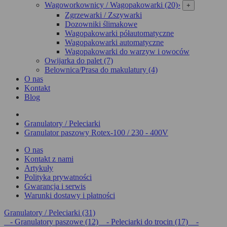
Wagoworkownicy / Wagopakowarki (20)
›
+
Zgrzewarki / Zszywarki
Dozowniki ślimakowe
Wagopakowarki półautomatyczne
Wagopakowarki automatyczne
Wagopakowarki do warzyw i owoców
Owijarka do palet (7)
Belownica/Prasa do makulatury (4)
O nas
Kontakt
Blog
Granulatory / Peleciarki
Granulator paszowy Rotex-100 / 230 - 400V
O nas
Kontakt z nami
Artykuły
Polityka prywatności
Gwarancja i serwis
Warunki dostawy i płatności
Granulatory / Peleciarki (31)
- Granulatory paszowe (12)
- Peleciarki do trocin (17)
-