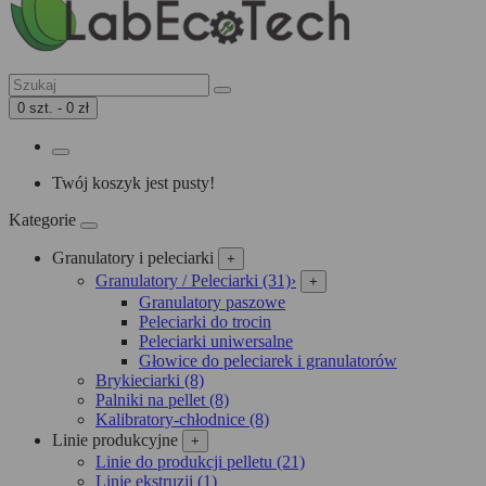
0 szt. - 0 zł
Twój koszyk jest pusty!
Kategorie
Granulatory i peleciarki
+
Granulatory / Peleciarki (31)
›
+
Granulatory paszowe
Peleciarki do trocin
Peleciarki uniwersalne
Głowice do peleciarek i granulatorów
Brykieciarki (8)
Palniki na pellet (8)
Kalibratory-chłodnice (8)
Linie produkcyjne
+
Linie do produkcji pelletu (21)
Linie ekstruzji (1)