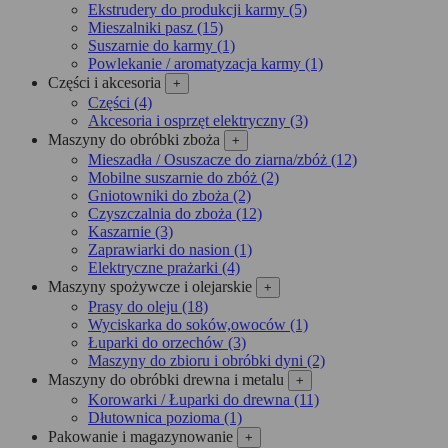
Ekstrudery do produkcji karmy (5)
Mieszalniki pasz (15)
Suszarnie do karmy (1)
Powlekanie / aromatyzacja karmy (1)
Części i akcesoria
+
Części (4)
Akcesoria i osprzęt elektryczny (3)
Maszyny do obróbki zboża
+
Mieszadła / Osuszacze do ziarna/zbóż (12)
Mobilne suszarnie do zbóż (2)
Gniotowniki do zboża (2)
Czyszczalnia do zboża (12)
Kaszarnie (3)
Zaprawiarki do nasion (1)
Elektryczne prażarki (4)
Maszyny spożywcze i olejarskie
+
Prasy do oleju (18)
Wyciskarka do soków,owoców (1)
Łuparki do orzechów (3)
Maszyny do zbioru i obróbki dyni (2)
Maszyny do obróbki drewna i metalu
+
Korowarki / Łuparki do drewna (11)
Dłutownica pozioma (1)
Pakowanie i magazynowanie
+