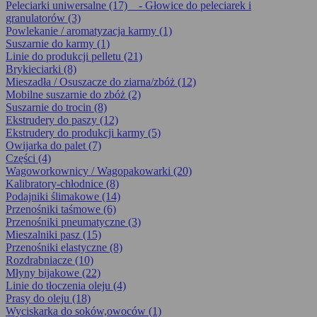
Peleciarki uniwersalne (17)
- Głowice do peleciarek i
granulatorów (3)
Powlekanie / aromatyzacja karmy (1)
Suszarnie do karmy (1)
Linie do produkcji pelletu (21)
Brykieciarki (8)
Mieszadła / Osuszacze do ziarna/zbóż (12)
Mobilne suszarnie do zbóż (2)
Suszarnie do trocin (8)
Ekstrudery do paszy (12)
Ekstrudery do produkcji karmy (5)
Owijarka do palet (7)
Części (4)
Wagoworkownicy / Wagopakowarki (20)
Kalibratory-chłodnice (8)
Podajniki ślimakowe (14)
Przenośniki taśmowe (6)
Przenośniki pneumatyczne (3)
Mieszalniki pasz (15)
Przenośniki elastyczne (8)
Rozdrabniacze (10)
Młyny bijakowe (22)
Linie do tłoczenia oleju (4)
Prasy do oleju (18)
Wyciskarka do soków,owoców (1)