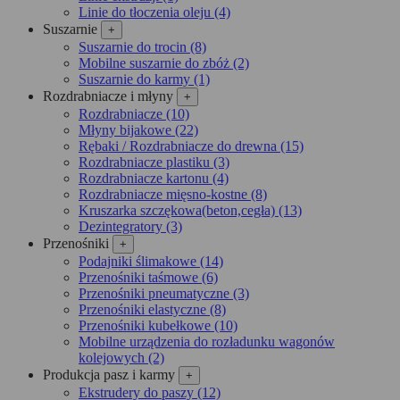
Linie do tłoczenia oleju (4)
Suszarnie
+
Suszarnie do trocin (8)
Mobilne suszarnie do zbóż (2)
Suszarnie do karmy (1)
Rozdrabniacze i młyny
+
Rozdrabniacze (10)
Młyny bijakowe (22)
Rębaki / Rozdrabniacze do drewna (15)
Rozdrabniacze plastiku (3)
Rozdrabniacze kartonu (4)
Rozdrabniacze mięsno-kostne (8)
Kruszarka szczękowa(beton,cegła) (13)
Dezintegra­tory (3)
Przenośniki
+
Podajniki ślimakowe (14)
Przenośniki taśmowe (6)
Przenośniki pneumatyczne (3)
Przenośniki elastyczne (8)
Przenośniki kubełkowe (10)
Mobilne urządzenia do rozładunku wagonów
kolejowych (2)
Produkcja pasz i karmy
+
Ekstrudery do paszy (12)