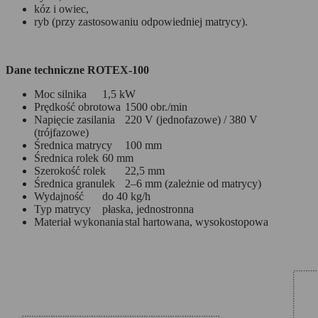
kóz i owiec,
ryb (przy zastosowaniu odpowiedniej matrycy).
Dane techniczne ROTEX-100
Moc silnika
1,5 kW
Prędkość obrotowa
1500 obr./min
Napięcie zasilania
220 V (jednofazowe) / 380 V
(trójfazowe)
Średnica matrycy
100 mm
Średnica rolek
60 mm
Szerokość rolek
22,5 mm
Średnica granulek
2–6 mm (zależnie od matrycy)
Wydajność
do 40 kg/h
Typ matrycy
płaska, jednostronna
Materiał wykonania
stal hartowana, wysokostopowa