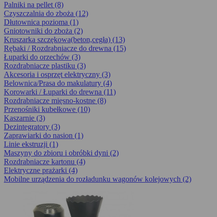
Palniki na pellet (8)
Czyszczalnia do zboża (12)
Dłutownica pozioma (1)
Gniotowniki do zboża (2)
Kruszarka szczękowa(beton,cegła) (13)
Rębaki / Rozdrabniacze do drewna (15)
Łuparki do orzechów (3)
Rozdrabniacze plastiku (3)
Akcesoria i osprzęt elektryczny (3)
Belownica/Prasa do makulatury (4)
Korowarki / Łuparki do drewna (11)
Rozdrabniacze mięsno-kostne (8)
Przenośniki kubełkowe (10)
Kaszarnie (3)
Dezintegra­tory (3)
Zaprawiarki do nasion (1)
Linie ekstruzji (1)
Maszyny do zbioru i obróbki dyni (2)
Rozdrabniacze kartonu (4)
Elektryczne prażarki (4)
Mobilne urządzenia do rozładunku wagonów kolejowych (2)