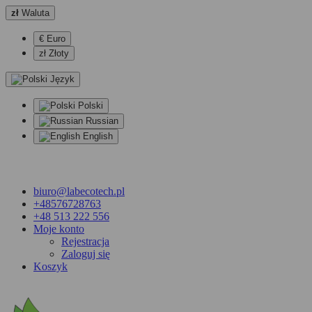
zł
Waluta
€ Euro
zł Złoty
Język
Polski
Russian
English
biuro@labecotech.pl
+48576728763
+48 513 222 556
Moje konto
Rejestracja
Zaloguj się
Koszyk